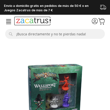
Envío a domicilio gratis en pedidos de más de 50 € o en
Juegos Zacatrus de más de 7 €
Buscar
Saltar
al
final
de
la
galería
de
imágenes