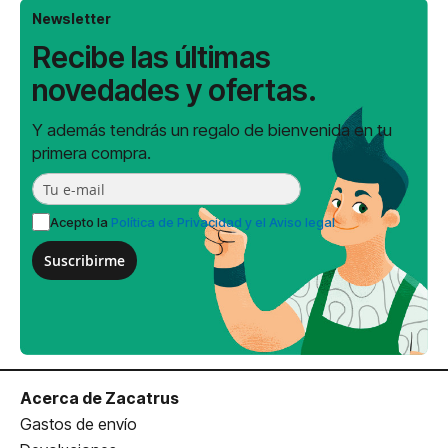
Newsletter
Recibe las últimas
novedades y ofertas.
Y además tendrás un regalo de bienvenida en tu
primera compra.
Acepto la
Política de Privacidad y el Aviso legal
Suscribirme
Acerca de Zacatrus
Gastos de envío