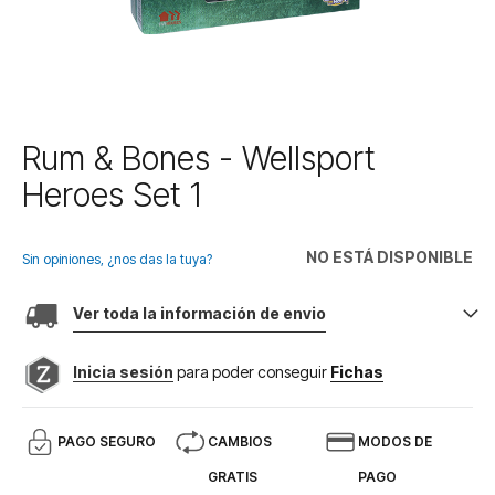
Saltar
Rum & Bones - Wellsport
al
Heroes Set 1
comienzo
de
la
NO ESTÁ DISPONIBLE
galería
Sin opiniones, ¿nos das la tuya?
de
imágenes
Ver toda la información de envio
Inicia sesión
para poder conseguir
Fichas
PAGO SEGURO
CAMBIOS
MODOS DE
GRATIS
PAGO