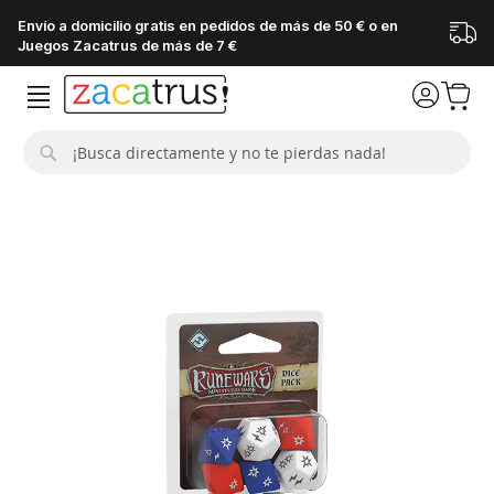
Envío a domicilio gratis en pedidos de más de 50 € o en
Juegos Zacatrus de más de 7 €
Buscar
Saltar
al
final
de
la
galería
de
imágenes