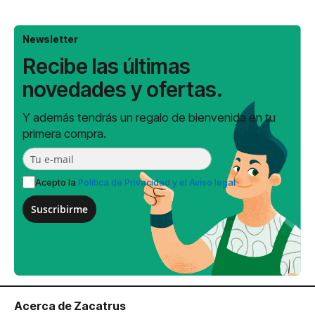
Newsletter
Recibe las últimas
novedades y ofertas.
Y además tendrás un regalo de bienvenida en tu
primera compra.
Acepto la
Política de Privacidad y el Aviso legal
Suscribirme
Acerca de Zacatrus