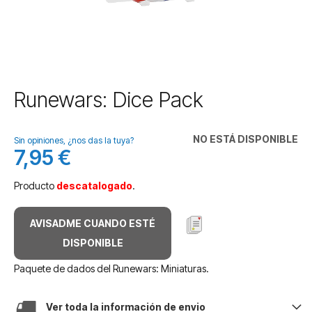
Saltar
Runewars: Dice Pack
al
comienzo
de
NO ESTÁ DISPONIBLE
Sin opiniones, ¿nos das la tuya?
la
7,95 €
galería
de
Producto
descatalogado
.
imágenes
AVISADME CUANDO ESTÉ
DISPONIBLE
Paquete de dados del Runewars: Miniaturas.
Ver toda la información de envio