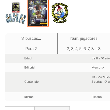
Saltar
al
Si buscas...
Núm. jugadores
comienzo
de
Para 2
2, 3, 4, 5, 6, 7, 8, +8
la
galería
de
Edad
de 8 a 10 año
imágenes
Editorial
Mercurio
Instrucciones
Contenido
3 cartas 10º a
Idioma
Español