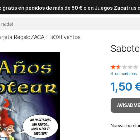
io gratis en pedidos de más de 50 € o en Juegos Zacatrus 
arjeta Regalo
ZACA+ BOX
Eventos
Saboteu
Valoración:
30
100
% of
4
comentarios
1,50 
AVISADME
Nuevas oportun