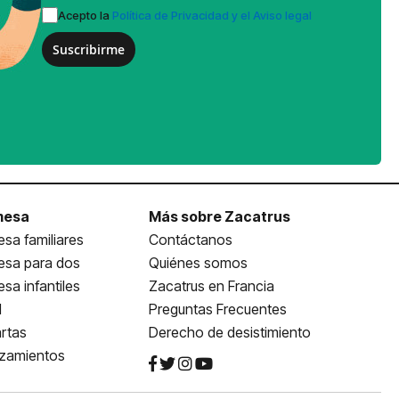
Acepto la
Política de Privacidad y el Aviso legal
Suscribirme
mesa
Más sobre Zacatrus
sa familiares
Contáctanos
esa para dos
Quiénes somos
sa infantiles
Zacatrus en Francia
l
Preguntas Frecuentes
rtas
Derecho de desistimiento
nzamientos