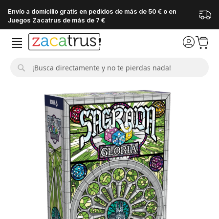
Envío a domicilio gratis en pedidos de más de 50 € o en
Juegos Zacatrus de más de 7 €
Buscar
Saltar
al
final
de
la
galería
de
imágenes