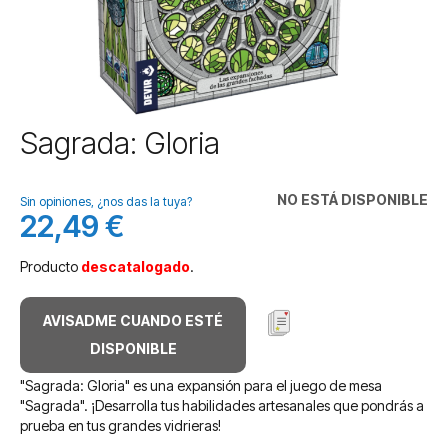
Saltar
Sagrada: Gloria
al
comienzo
de
NO ESTÁ DISPONIBLE
Sin opiniones, ¿nos das la tuya?
la
22,49 €
galería
de
Producto
descatalogado
.
imágenes
AVISADME CUANDO ESTÉ
DISPONIBLE
"Sagrada: Gloria" es una expansión para el juego de mesa
"Sagrada". ¡Desarrolla tus habilidades artesanales que pondrás a
prueba en tus grandes vidrieras!