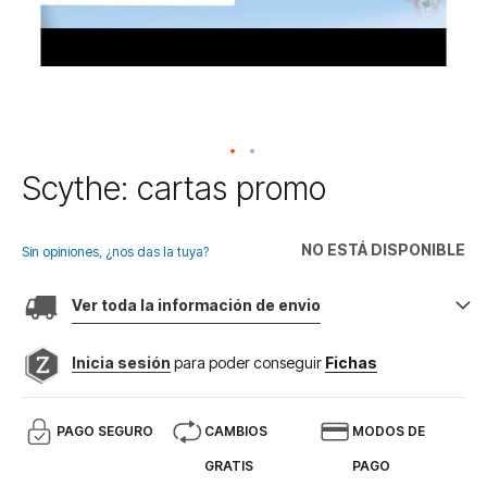
Saltar
Scythe: cartas promo
al
comienzo
de
NO ESTÁ DISPONIBLE
Sin opiniones, ¿nos das la tuya?
la
galería
Ver toda la información de envio
de
imágenes
Inicia sesión
para poder conseguir
Fichas
PAGO SEGURO
CAMBIOS
MODOS DE
GRATIS
PAGO