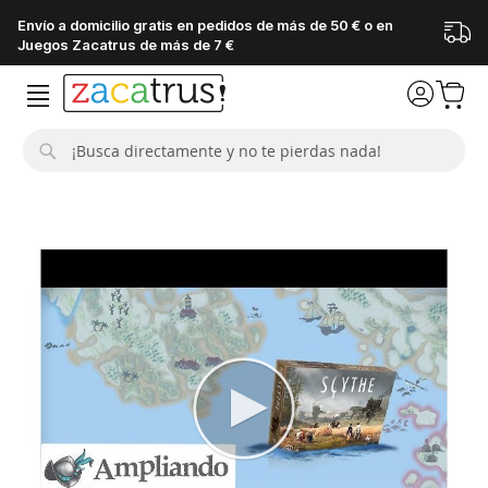
Envío a domicilio gratis en pedidos de más de 50 € o en
Juegos Zacatrus de más de 7 €
Buscar
Saltar
al
final
de
la
galería
de
imágenes