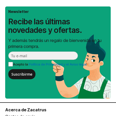
Newsletter
Recibe las últimas
novedades y ofertas.
Y además tendrás un regalo de bienvenida en tu
primera compra.
Acepto la
Política de Privacidad y el Aviso legal
Suscribirme
Acerca de Zacatrus