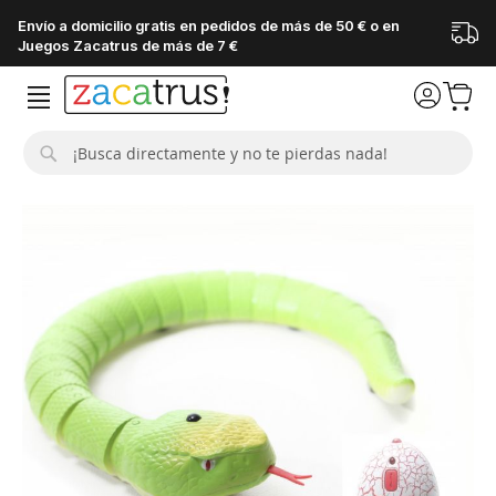
Envío a domicilio gratis en pedidos de más de 50 € o en
Juegos Zacatrus de más de 7 €
Buscar
Saltar
al
final
de
la
galería
de
imágenes