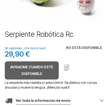
Saltar
Serpiente Robótica Rc
al
comienzo
de
NO ESTÁ DISPONIBLE
Sin opiniones, ¿nos das la tuya?
la
29,90 €
galería
de
imágenes
AVISADME CUANDO ESTÉ
DISPONIBLE
La serpiente más realista a radiocontrol. Se desliza con curvas
sinuosas y mueve la lengua. ¡Menudo susto!
Ver toda la información de envio