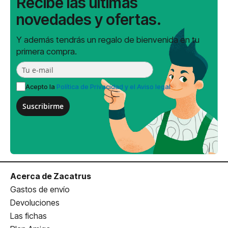
Recibe las últimas
novedades y ofertas.
Y además tendrás un regalo de bienvenida en tu
primera compra.
Acepto la
Política de Privacidad y el Aviso legal
Suscribirme
Acerca de Zacatrus
Gastos de envío
Devoluciones
Las fichas