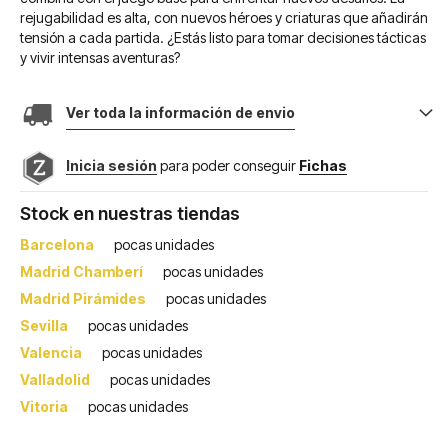
rejugabilidad es alta, con nuevos héroes y criaturas que añadirán
tensión a cada partida. ¿Estás listo para tomar decisiones tácticas
y vivir intensas aventuras?
Ver toda la información de envio
Inicia sesión
para poder conseguir
Fichas
Stock en nuestras tiendas
Barcelona
pocas unidades
Madrid Chamberí
pocas unidades
Madrid Pirámides
pocas unidades
Sevilla
pocas unidades
Valencia
pocas unidades
Valladolid
pocas unidades
Vitoria
pocas unidades