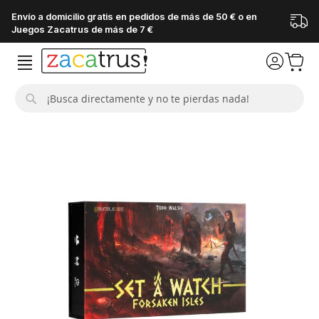
Envío a domicilio gratis en pedidos de más de 50 € o en
Juegos Zacatrus de más de 7 €
Buscar
Saltar
al
final
de
la
galería
de
imágenes