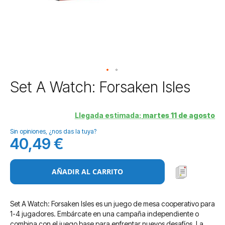
Saltar
Set A Watch: Forsaken Isles
al
comienzo
de
Llegada estimada:
martes 11 de agosto
la
Sin opiniones, ¿nos das la tuya?
galería
40,49 €
de
imágenes
AÑADIR AL CARRITO
Set A Watch: Forsaken Isles es un juego de mesa cooperativo para
1-4 jugadores. Embárcate en una campaña independiente o
combina con el juego base para enfrentar nuevos desafíos. La