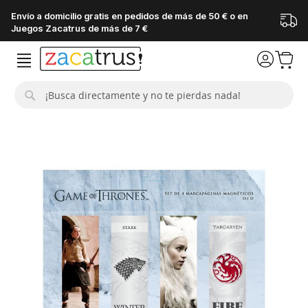
Envío a domicilio gratis en pedidos de más de 50 € o en
Juegos Zacatrus de más de 7 €
Buscar
Saltar
al
final
de
la
galería
de
imágenes