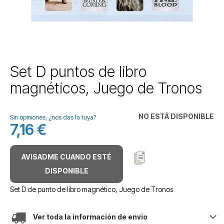
Saltar
Set D puntos de libro
al
magnéticos, Juego de Tronos
comienzo
de
la
NO ESTÁ DISPONIBLE
galería
Sin opiniones, ¿nos das la tuya?
7,16 €
de
imágenes
AVISADME CUANDO ESTÉ
DISPONIBLE
Set D de punto de libro magnético, Juego de Tronos
Ver toda la información de envio