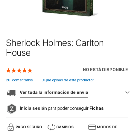
Saltar
Sherlock Holmes: Carlton
al
House
comienzo
de
la
NO ESTÁ DISPONIBLE
Valoración:
galería
100
100
% of
de
28
comentarios
¿Qué opinas de este producto?
imágenes
Ver toda la información de envio
Inicia sesión
para poder conseguir
Fichas
PAGO SEGURO
CAMBIOS
MODOS DE