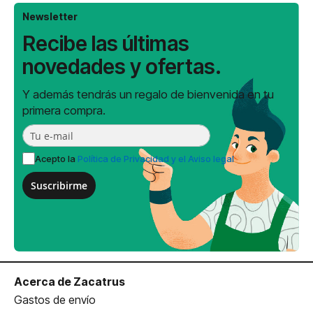
Newsletter
Recibe las últimas
novedades y ofertas.
Y además tendrás un regalo de bienvenida en tu
primera compra.
Acepto la
Política de Privacidad y el Aviso legal
Suscribirme
Acerca de Zacatrus
Gastos de envío