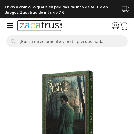
Envío a domicilio gratis en pedidos de más de 50 € o en
Juegos Zacatrus de más de 7 €
Buscar
Saltar
al
final
de
la
galería
de
imágenes