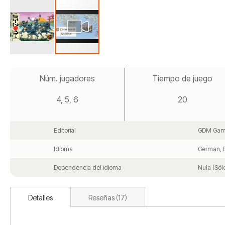
Saltar
al
Núm. jugadores
Tiempo de juego
comienzo
de
4, 5, 6
20
la
galería
de
imágenes
Editorial
GDM Gam
Idioma
German, E
Dependencia del idioma
Nula (Sól
Detalles
Reseñas
17