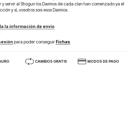
r y servir al Shogun los Daimios de cada clan han comenzado ya el
ción y sí, vosotros sois esos Daimios.
da la información de envio
 sesión
para poder conseguir
Fichas
GURO
CAMBIOS GRATIS
MODOS DE PAGO