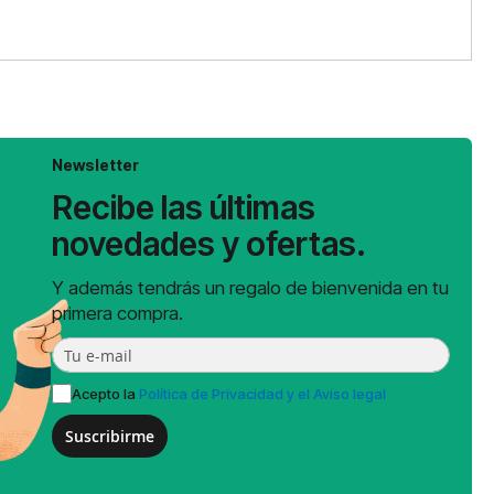
Newsletter
Recibe las últimas
novedades y ofertas.
Y además tendrás un regalo de bienvenida en tu
primera compra.
Acepto la
Política de Privacidad y el Aviso legal
Suscribirme