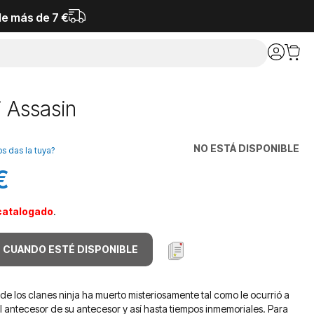
de más de 7 €
i Assasin
NO ESTÁ DISPONIBLE
os das la tuya?
€
catalogado
.
 CUANDO ESTÉ DISPONIBLE
de los clanes ninja ha muerto misteriosamente tal como le ocurrió a
l antecesor de su antecesor y así hasta tiempos inmemoriales. Para