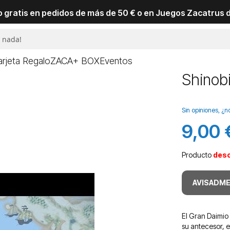
io gratis en pedidos de más de 50 € o en Juegos Zacatrus 
arjeta Regalo
ZACA+ BOX
Eventos
Shinob
Sin opiniones, ¿n
9,00 
Producto
des
AVISADME
El Gran Daimio 
su antecesor, e