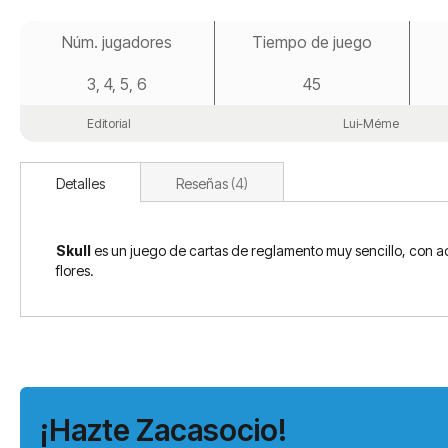
Saltar
al
Núm. jugadores
Tiempo de juego
comienzo
de
3, 4, 5, 6
45
la
galería
de
Editorial
Lui-Méme
imágenes
Detalles
Reseñas
4
Skull
es un juego de cartas de reglamento muy sencillo, con ad
flores.
¡Hazte Zacasocio!