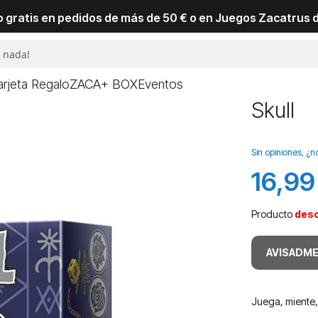
io gratis en pedidos de más de 50 € o en Juegos Zacatrus 
arjeta Regalo
ZACA+ BOX
Eventos
Skull
Sin opiniones, ¿n
16,99
Producto
des
AVISADME
Juega, miente,