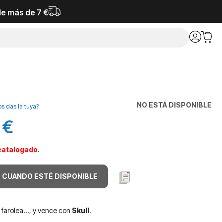
de más de 7 €
NO ESTÁ DISPONIBLE
os das la tuya?
 €
catalogado
.
 CUANDO ESTÉ DISPONIBLE
 farolea..., y vence con
Skull
.