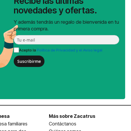
Recibe las últimas
novedades y ofertas.
Y además tendrás un regalo de bienvenida en tu
primera compra.
Acepto la
Política de Privacidad y el Aviso legal
Suscribirme
mesa
Más sobre Zacatrus
sa familiares
Contáctanos