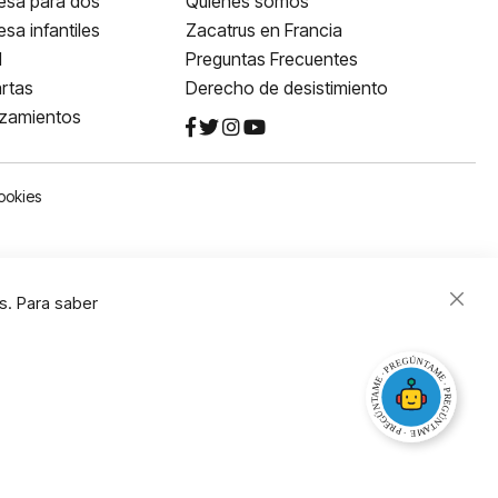
esa para dos
Quiénes somos
sa infantiles
Zacatrus en Francia
l
Preguntas Frecuentes
rtas
Derecho de desistimiento
nzamientos
ookies
s. Para saber
Close
Cooki
Bar