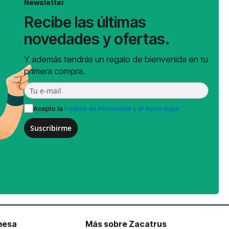
Newsletter
Recibe las últimas
novedades y ofertas.
Y además tendrás un regalo de bienvenida en tu
primera compra.
Acepto la
Política de Privacidad y el Aviso legal
Suscribirme
mesa
Más sobre Zacatrus