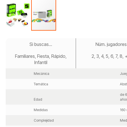
Saltar
al
Si buscas...
Núm. jugadores
comienzo
de
Familiares, Fiesta, Rápido,
2, 3, 4, 5, 6, 7, 8,
la
galería
Infantil
de
imágenes
Mecánica
Jueg
Temática
Abst
de 6
Edad
años
Medidas
160 
Complejidad
Med