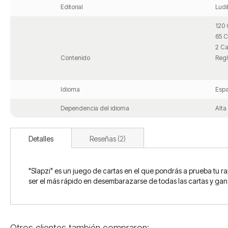
Editorial
Ludi
120 
65 C
2 Ca
Contenido
Regl
Idioma
Espa
Dependencia del idioma
Alta
Detalles
Reseñas
2
"Slapzi" es un juego de cartas en el que pondrás a prueba tu r
ser el más rápido en desembarazarse de todas las cartas y gan
Otros clientes también compraron: