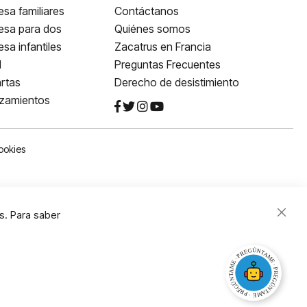
sa familiares
Contáctanos
esa para dos
Quiénes somos
sa infantiles
Zacatrus en Francia
l
Preguntas Frecuentes
rtas
Derecho de desistimiento
nzamientos
ookies
s. Para saber
Close
Cooki
Bar