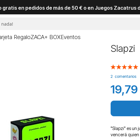
io gratis en pedidos de más de 50 € o en Juegos Zacatrus 
arjeta Regalo
ZACA+ BOX
Eventos
Slapzi
Valoración:
100
100
% of
2
comentarios
19,79
"Slapzi" es un 
vencerá quien 