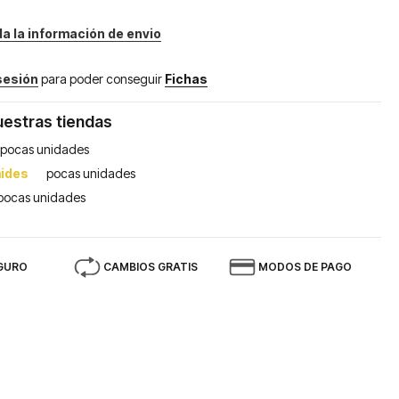
da la información de envio
 sesión
para poder conseguir
Fichas
uestras tiendas
pocas unidades
mides
pocas unidades
pocas unidades
GURO
CAMBIOS GRATIS
MODOS DE PAGO