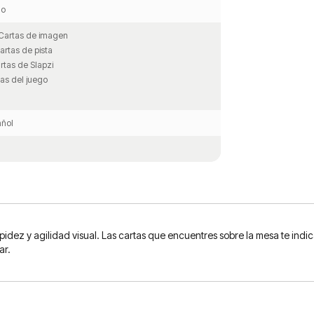
lo
Cartas de imagen
artas de pista
rtas de Slapzi
as del juego
ñol
apidez y agilidad visual. Las cartas que encuentres sobre la mesa te ind
ar.