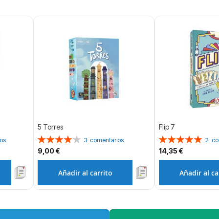
5 Torres
Flip 7
Valoración:
Valoración:
os
3
comentarios
2
co
80%
100%
9,00 €
14,35 €
Añadir al carrito
Añadir al ca