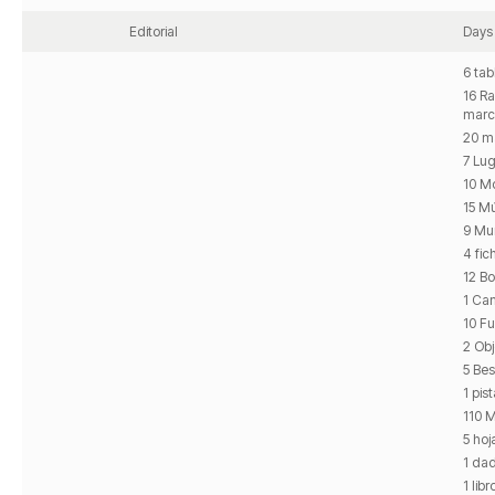
Editorial
Days
6 tab
16 Ra
marc
20 m
7 Lug
10 M
15 M
9 Mu
4 fi
12 B
1 Ca
10 Fu
2 Obj
5 Bes
1 pis
110 
5 hoj
1 da
1 lib