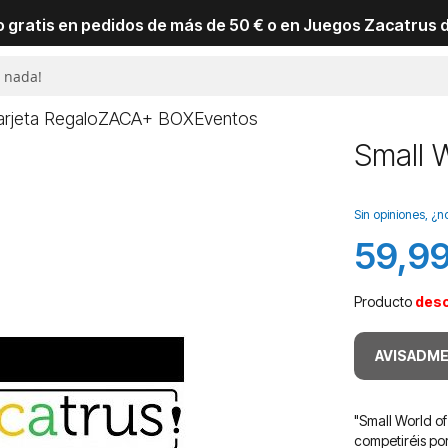
io gratis en pedidos de más de 50 € o en Juegos Zacatrus 
arjeta Regalo
ZACA+ BOX
Eventos
Small W
Sin opiniones, ¿n
59,99
Producto
des
AVISADME
"Small World o
competiréis po