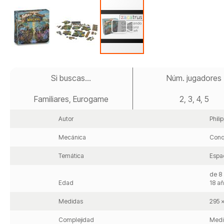
Saltar
al
Si buscas...
Núm. jugadores
comienzo
de
Familiares, Eurogame
2, 3, 4, 5
la
galería
de
Autor
Phili
imágenes
Mecánica
Conqu
Temática
Espad
de 8 
Edad
18 a
Medidas
295 
Complejidad
Medi