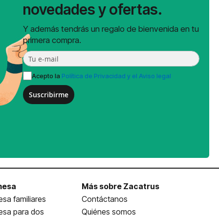
novedades y ofertas.
Y además tendrás un regalo de bienvenida en tu
primera compra.
Acepto la
Política de Privacidad y el Aviso legal
Suscribirme
mesa
Más sobre Zacatrus
sa familiares
Contáctanos
esa para dos
Quiénes somos