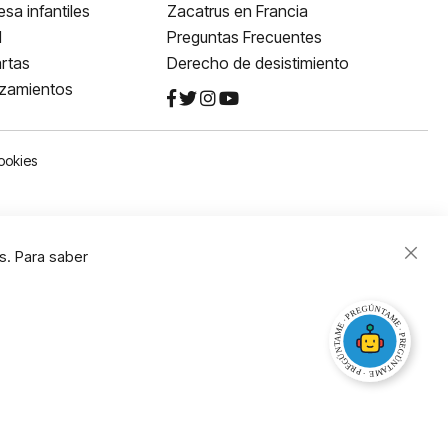
sa infantiles
Zacatrus en Francia
l
Preguntas Frecuentes
rtas
Derecho de desistimiento
nzamientos
ookies
s. Para saber
Close
Cooki
Bar