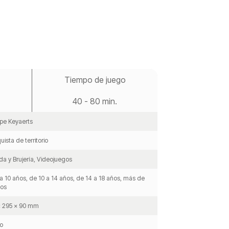
Tiempo de juego
40 - 80 min.
ppe Keyaerts
ista de territorio
a y Brujería, Videojuegos
a 10 años, de 10 a 14 años, de 14 a 18 años, más de
ños
x 295 x 90 mm
o