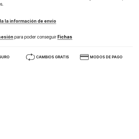
s.
da la información de envio
 sesión
para poder conseguir
Fichas
GURO
CAMBIOS GRATIS
MODOS DE PAGO