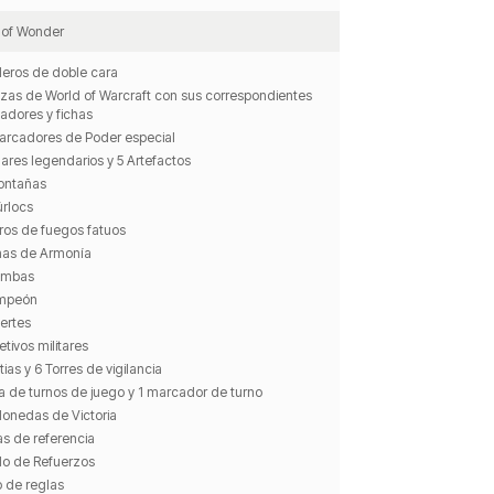
 of Wonder
leros de doble cara
zas de World of Warcraft con sus correspondientes
adores y fichas
arcadores de Poder especial
ares legendarios y 5 Artefactos
ontañas
úrlocs
ros de fuegos fatuos
chas de Armonía
ombas
mpeón
ertes
etivos militares
tias y 6 Torres de vigilancia
ta de turnos de juego y 1 marcador de turno
Monedas de Victoria
as de referencia
do de Refuerzos
ro de reglas