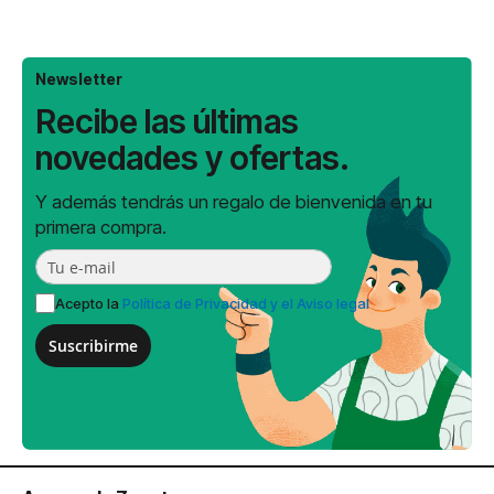
Newsletter
Recibe las últimas
novedades y ofertas.
Y además tendrás un regalo de bienvenida en tu
primera compra.
Acepto la
Política de Privacidad y el Aviso legal
Suscribirme