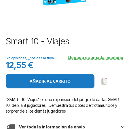
Saltar
Smart 10 - Viajes
al
comienzo
de
Llegada estimada:
mañana
Sin opiniones, ¿nos das la tuya?
la
12,55 €
galería
de
imágenes
AÑADIR AL CARRITO
"SMART 10: Viajes" es una expansión del juego de cartas SMART
10, de 2 a 8 jugadores. ¡Demuestra tus dotes de trotamundos y
sorprende a los demás jugadores!
Ver toda la información de envio