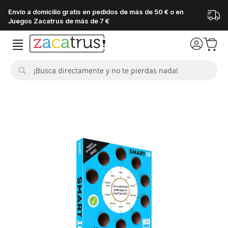
Envío a domicilio gratis en pedidos de más de 50 € o en
Juegos Zacatrus de más de 7 €
Buscar
Saltar
al
final
de
la
galería
de
imágenes