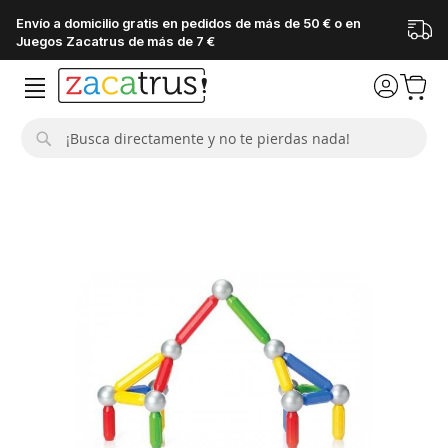
Envío a domicilio gratis en pedidos de más de 50 € o en
Juegos Zacatrus de más de 7 €
Buscar
Saltar
al
final
de
la
galería
de
imágenes