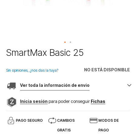
Saltar
SmartMax Basic 25
al
comienzo
de
NO ESTÁ DISPONIBLE
Sin opiniones, ¿nos das la tuya?
la
galería
Ver toda la información de envio
de
imágenes
Inicia sesión
para poder conseguir
Fichas
PAGO SEGURO
CAMBIOS
MODOS DE
GRATIS
PAGO