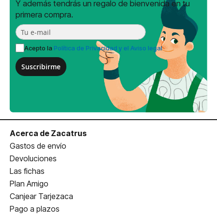
Y además tendrás un regalo de bienvenida en tu
primera compra.
Acepto la
Política de Privacidad y el Aviso legal
Suscribirme
Acerca de Zacatrus
Gastos de envío
Devoluciones
Las fichas
Plan Amigo
Canjear Tarjezaca
Pago a plazos