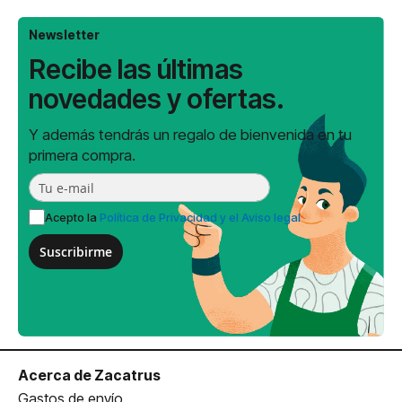
Newsletter
Recibe las últimas
novedades y ofertas.
Y además tendrás un regalo de bienvenida en tu
primera compra.
Acepto la
Política de Privacidad y el Aviso legal
Suscribirme
Acerca de Zacatrus
Gastos de envío