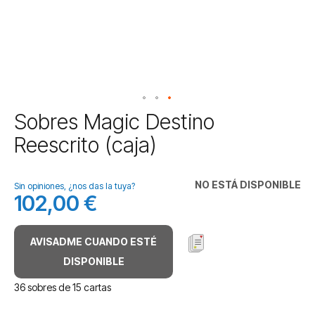
Saltar
Sobres Magic Destino
al
Reescrito (caja)
comienzo
de
la
NO ESTÁ DISPONIBLE
galería
Sin opiniones, ¿nos das la tuya?
102,00 €
de
imágenes
AVISADME CUANDO ESTÉ
DISPONIBLE
36 sobres de 15 cartas