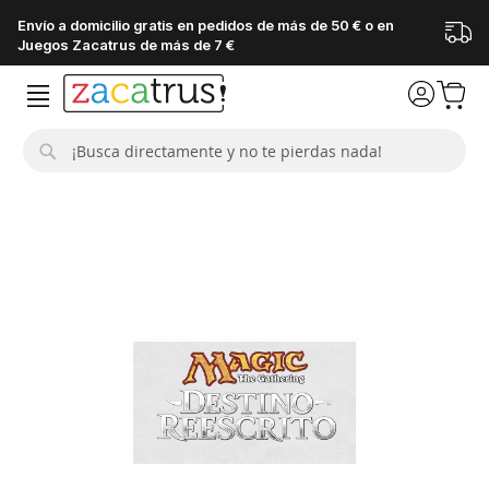
Envío a domicilio gratis en pedidos de más de 50 € o en
Juegos Zacatrus de más de 7 €
Buscar
Saltar
al
final
de
la
galería
de
imágenes