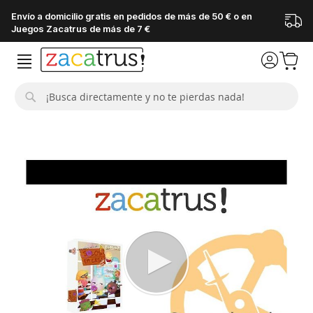
Envío a domicilio gratis en pedidos de más de 50 € o en
Juegos Zacatrus de más de 7 €
Buscar
Saltar
al
final
de
la
galería
de
imágenes