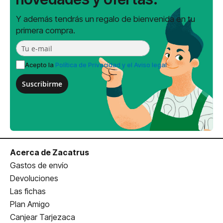
Y además tendrás un regalo de bienvenida en tu
primera compra.
Acepto la
Política de Privacidad y el Aviso legal
Suscribirme
Acerca de Zacatrus
Gastos de envío
Devoluciones
Las fichas
Plan Amigo
Canjear Tarjezaca