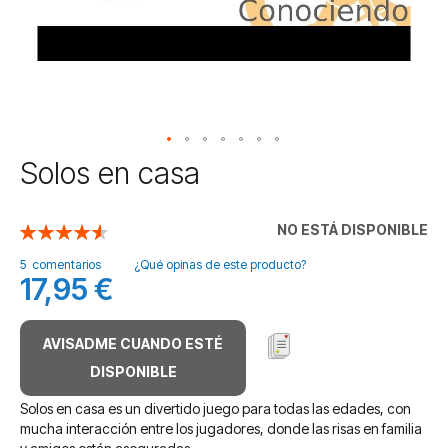
Saltar
Solos en casa
al
comienzo
de
NO ESTÁ DISPONIBLE
Valoración:
la
92
100
% of
galería
5
comentarios
¿Qué opinas de este producto?
17,95 €
de
imágenes
AVISADME CUANDO ESTÉ
DISPONIBLE
Solos en casa es un divertido juego para todas las edades, con
mucha interacción entre los jugadores, donde las risas en familia