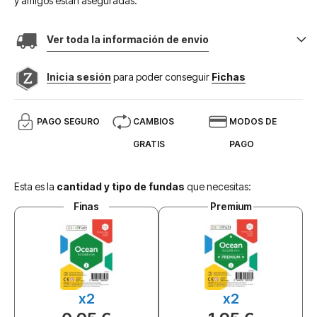
y amigos están aseguradas.
Ver toda la información de envio
Inicia sesión
para poder conseguir
Fichas
PAGO SEGURO
CAMBIOS
MODOS DE
GRATIS
PAGO
Esta es la
cantidad y tipo de fundas
que necesitas:
Finas
Premium
x2
x2