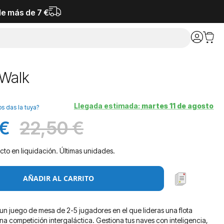
de más de 7 €
Walk
Llegada estimada:
martes 11 de agosto
os das la tuya?
 €
22,50 €
Antes
cto en liquidación. Últimas unidades.
AÑADIR AL CARRITO
un juego de mesa de 2-5 jugadores en el que lideras una flota
na competición intergaláctica. Gestiona tus naves con inteligencia,