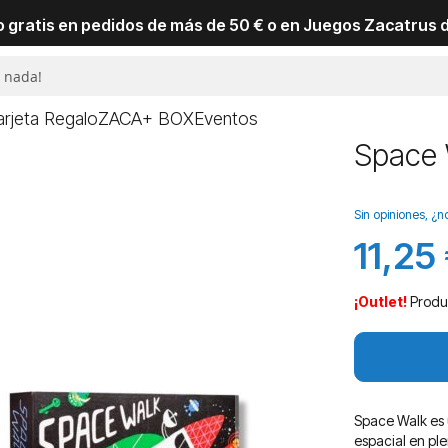
io gratis en pedidos de más de 50 € o en Juegos Zacatrus 
arjeta Regalo
ZACA+ BOX
Eventos
Space 
Sin opiniones, ¿n
11,25
Precio
especial
¡Outlet!
Produ
Space Walk es 
espacial en ple