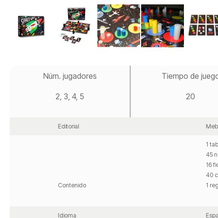
Saltar
al
Núm. jugadores
Tiempo de jueg
comienzo
de
2, 3, 4, 5
20
la
galería
de
imágenes
Editorial
Meb
1 ta
45 n
16 f
40 c
Contenido
1 re
Idioma
Espa