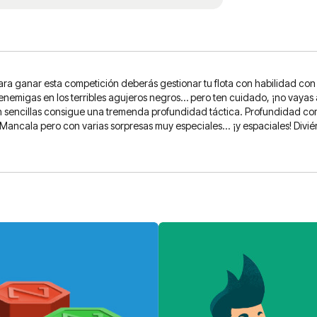
ara ganar esta competición deberás gestionar tu flota con habilidad con 
es enemigas en los terribles agujeros negros… pero ten cuidado, ¡no vaya
en sencillas consigue una tremenda profundidad táctica. Profundidad com
 Mancala pero con varias sorpresas muy especiales... ¡y espaciales! Div