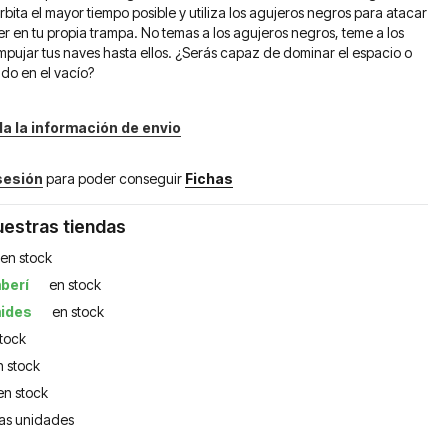
bita el mayor tiempo posible y utiliza los agujeros negros para atacar
caer en tu propia trampa. No temas a los agujeros negros, teme a los
mpujar tus naves hasta ellos. ¿Serás capaz de dominar el espacio o
do en el vacío?
da la información de envio
 sesión
para poder conseguir
Fichas
uestras tiendas
en stock
berí
en stock
mides
en stock
stock
n stock
en stock
as unidades