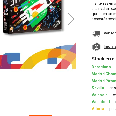
mantenlas en ór
a tu rival sin 
que intentan e
acabarás perdi
Ver to
Inicia
Stock en n
Barcelona
Madrid Cham
Madrid Pirá
Sevilla
en 
Valencia
e
Valladolid
Vitoria
poc