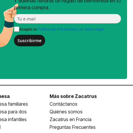
Y además tendrás un regalo de bienvenida en tu
primera compra.
Acepto la
Política de Privacidad y el Aviso legal
Suscribirme
mesa
Más sobre Zacatrus
sa familiares
Contáctanos
esa para dos
Quiénes somos
sa infantiles
Zacatrus en Francia
l
Preguntas Frecuentes