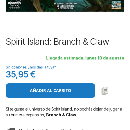
Saltar
Spirit Island: Branch & Claw
al
comienzo
de
Llegada estimada:
lunes 10 de agosto
la
Sin opiniones, ¿nos das la tuya?
galería
35,95 €
de
imágenes
AÑADIR AL CARRITO
Si te gusta el universo de Spirit Island, no podrás dejar de jugar a
su primera expansión,
Branch & Claw
.