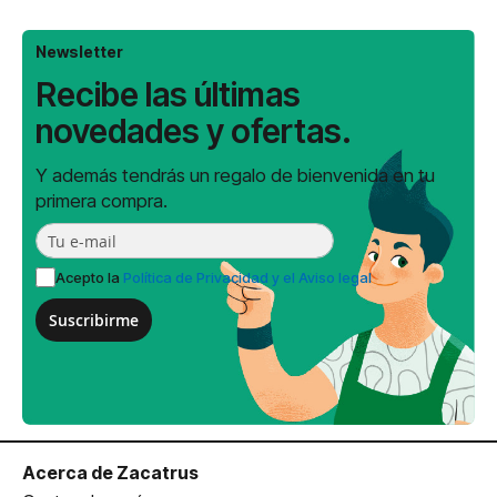
Newsletter
Recibe las últimas
novedades y ofertas.
Y además tendrás un regalo de bienvenida en tu
primera compra.
Acepto la
Política de Privacidad y el Aviso legal
Suscribirme
Acerca de Zacatrus