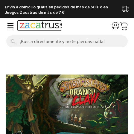
Envío a domicilio gratis en pedidos de más de 50 € o en
Juegos Zacatrus de más de 7 €
Buscar
Saltar
al
final
de
la
galería
de
imágenes