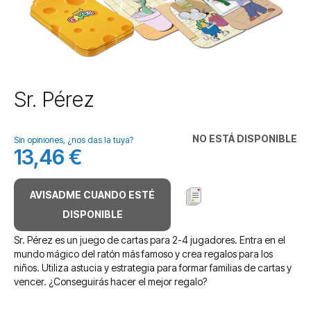
Saltar
Sr. Pérez
al
comienzo
de
NO ESTÁ DISPONIBLE
Sin opiniones, ¿nos das la tuya?
la
13,46 €
galería
de
imágenes
AVISADME CUANDO ESTÉ
DISPONIBLE
Sr. Pérez es un juego de cartas para 2-4 jugadores. Entra en el
mundo mágico del ratón más famoso y crea regalos para los
niños. Utiliza astucia y estrategia para formar familias de cartas y
vencer. ¿Conseguirás hacer el mejor regalo?