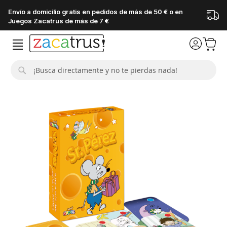
Envío a domicilio gratis en pedidos de más de 50 € o en
Juegos Zacatrus de más de 7 €
Buscar
Saltar
al
final
de
la
galería
de
imágenes