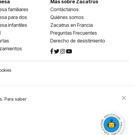
mesa
Más sobre Zacatrus
sa familiares
Contáctanos
esa para dos
Quiénes somos
sa infantiles
Zacatrus en Francia
l
Preguntas Frecuentes
rtas
Derecho de desistimiento
nzamientos
ookies
s. Para saber
Close
Cooki
Bar