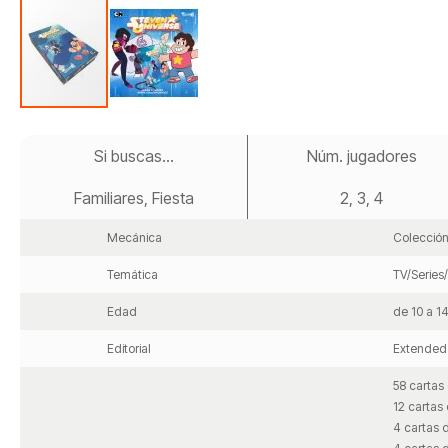
Saltar
al
Si buscas...
Núm. jugadores
comienzo
de
Familiares, Fiesta
2, 3, 4
la
galería
de
Mecánica
Colección
imágenes
Temática
TV/Series
Edad
de 10 a 1
Editorial
Extended 
58 cartas
12 cartas
4 cartas 