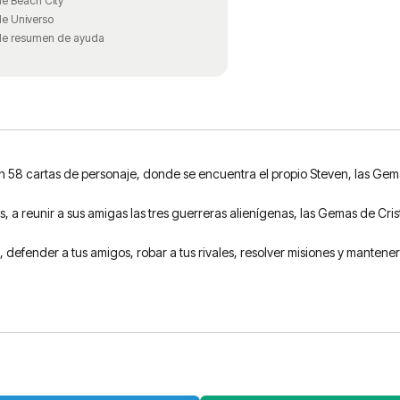
de Beach City
de Universo
de resumen de ayuda
n 58 cartas de personaje, donde se encuentra el propio Steven, las Gem
s, a reunir a sus amigas las tres guerreras alienígenas, las Gemas de Cri
 defender a tus amigos, robar a tus rivales, resolver misiones y mantener 