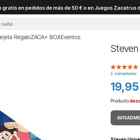
io gratis en pedidos de más de 50 € o en Juegos Zacatrus 
arjeta Regalo
ZACA+ BOX
Eventos
Steven
Valoración:
100
100
% of
2
comentarios
19,95
Producto
des
AVISADME
Steven Univ