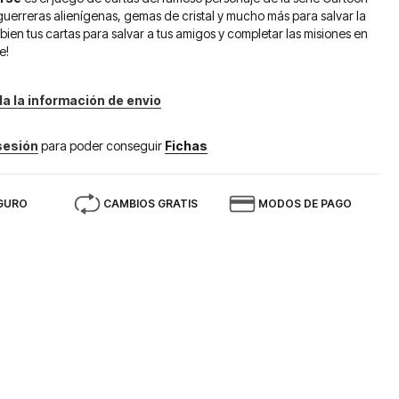
uerreras alienígenas, gemas de cristal y mucho más para salvar la
bien tus cartas para salvar a tus amigos y completar las misiones en
e!
da la información de envio
 sesión
para poder conseguir
Fichas
GURO
CAMBIOS GRATIS
MODOS DE PAGO