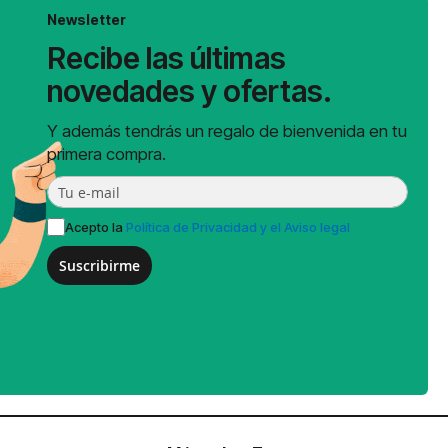
Newsletter
Recibe las últimas
novedades y ofertas.
Y además tendrás un regalo de bienvenida en tu
primera compra.
Acepto la
Política de Privacidad y el Aviso legal
Suscribirme