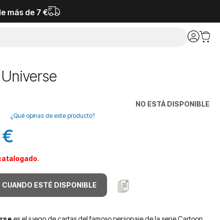
de más de 7 €
 Universe
NO ESTÁ DISPONIBLE
¿Qué opinas de este producto?
 €
catalogado
.
 CUANDO ESTÉ DISPONIBLE
erse
es el juego de cartas del famoso personaje de la serie Cartoon