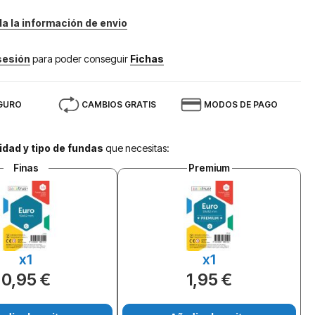
da la información de envio
 sesión
para poder conseguir
Fichas
GURO
CAMBIOS GRATIS
MODOS DE PAGO
idad y tipo de fundas
que necesitas:
Finas
Premium
x1
x1
0,95 €
1,95 €