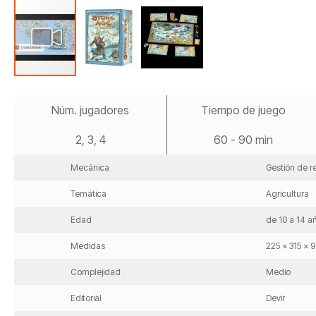
Saltar
al
Núm. jugadores
Tiempo de juego
comienzo
de
2, 3, 4
60 - 90 min
la
galería
de
Mecánica
Gestión de r
imágenes
Temática
Agricultura
Edad
de 10 a 14 a
Medidas
225 x 315 x
Complejidad
Medio
Editorial
Devir