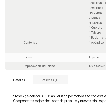
128 Figuras
120 Fichas
40 Cartas
7 Dados
4 Tablillas
1 Cubilete
1 Tablero
1 Reglament
Contenido
1 Apéndice
Idioma
Español
Dependencia del idioma
Nula (Sólo in
Detalles
Reseñas
13
Stone Age celebra su 10º Aniversario por todo la alto con esta 
Componentes mejorados, portada premium y nuevas mini-expa