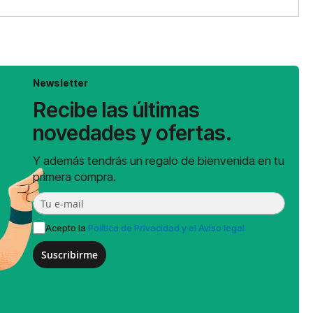
Newsletter
Recibe las últimas
novedades y ofertas.
Y además tendrás un regalo de bienvenida en tu
primera compra.
Acepto la
Política de Privacidad y el Aviso legal
Suscribirme