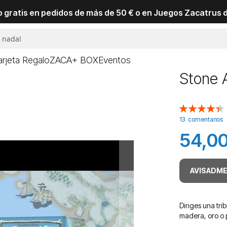
io gratis en pedidos de más de 50 € o en Juegos Zacatrus 
arjeta Regalo
ZACA+ BOX
Eventos
Stone A
Valoración:
88
100
% of
13
comentarios
54,00
AVISADME
Diriges una tr
madera, oro o 