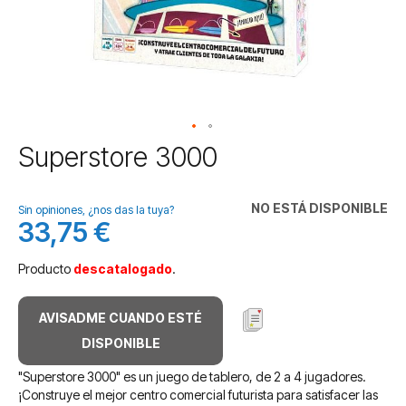
Saltar
Superstore 3000
al
comienzo
de
NO ESTÁ DISPONIBLE
Sin opiniones, ¿nos das la tuya?
la
33,75 €
galería
de
Producto
descatalogado
.
imágenes
AVISADME CUANDO ESTÉ
DISPONIBLE
"Superstore 3000" es un juego de tablero, de 2 a 4 jugadores.
¡Construye el mejor centro comercial futurista para satisfacer las