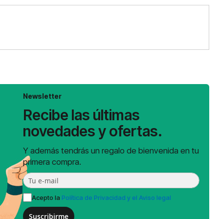
Newsletter
Recibe las últimas
novedades y ofertas.
Y además tendrás un regalo de bienvenida en tu
primera compra.
Acepto la
Política de Privacidad y el Aviso legal
Suscribirme