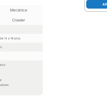
Añ
Mecánica
Crawler
 de 14 a 18 años
mm
tico
e
cadores