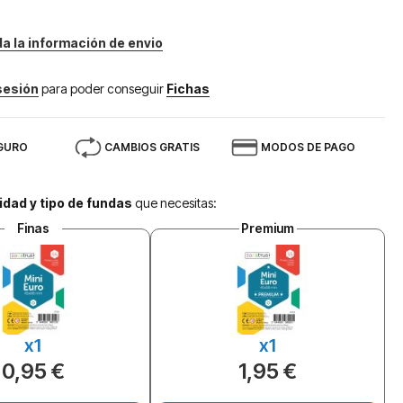
da la información de envio
 sesión
para poder conseguir
Fichas
GURO
CAMBIOS GRATIS
MODOS DE PAGO
idad y tipo de fundas
que necesitas:
Finas
Premium
x1
x1
0,95 €
1,95 €