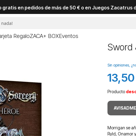
io gratis en pedidos de más de 50 € o en Juegos Zacatrus 
arjeta Regalo
ZACA+ BOX
Eventos
Sword 
Sin opiniones, ¿n
13,50
Producto
des
AVISADME
Morrigan se añ
Ryld, Onamor y