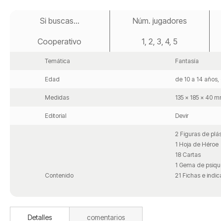
Saltar
al
Si buscas...
Núm. jugadores
comienzo
de
Cooperativo
1, 2, 3, 4, 5
la
galería
de
Temática
Fantasía
imágenes
Edad
de 10 a 14 años,
Medidas
135 x 185 x 40 
Editorial
Devir
2 Figuras de plás
1 Hoja de Héroe
18 Cartas
1 Gema de psiqu
Contenido
21 Fichas e indi
Detalles
comentarios