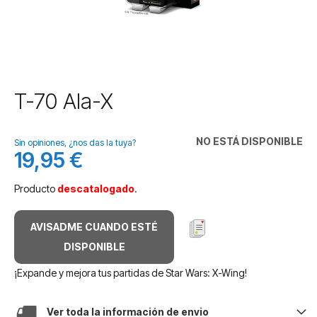
Saltar
T-70 Ala-X
al
comienzo
de
NO ESTÁ DISPONIBLE
Sin opiniones, ¿nos das la tuya?
la
19,95 €
galería
de
Producto
descatalogado
.
imágenes
AVISADME CUANDO ESTÉ
DISPONIBLE
¡Expande y mejora tus partidas de Star Wars: X-Wing!
Ver toda la información de envio