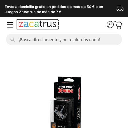
Envío a domicilio gratis en pedidos de más de 50 € o en
Juegos Zacatrus de más de 7 €
Buscar
Saltar
al
final
de
la
galería
de
imágenes