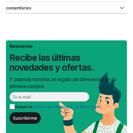
comentarios
Newsletter
Recibe las últimas
novedades y ofertas.
Y además tendrás un regalo de bienvenida en tu
primera compra.
Acepto la
Política de Privacidad y el Aviso legal
Suscribirme