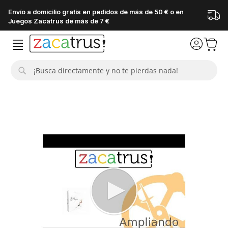
Envío a domicilio gratis en pedidos de más de 50 € o en
Juegos Zacatrus de más de 7 €
Buscar
Saltar
al
final
de
la
galería
de
imágenes