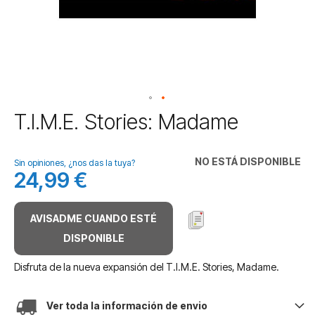
Saltar
T.I.M.E. Stories: Madame
al
comienzo
de
NO ESTÁ DISPONIBLE
Sin opiniones, ¿nos das la tuya?
la
24,99 €
galería
de
imágenes
AVISADME CUANDO ESTÉ
DISPONIBLE
Disfruta de la nueva expansión del T.I.M.E. Stories, Madame.
Ver toda la información de envio