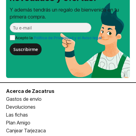
Y además tendrás un regalo de bienvenida en tu
primera compra.
Acepto la
Política de Privacidad y el Aviso legal
Suscribirme
Acerca de Zacatrus
Gastos de envío
Devoluciones
Las fichas
Plan Amigo
Canjear Tarjezaca