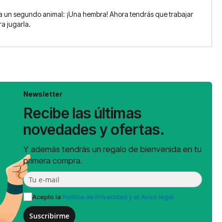
 a un segundo animal: ¡Una hembra! Ahora tendrás que trabajar
ra jugarla.
Newsletter
Recibe las últimas
novedades y ofertas.
Y además tendrás un regalo de bienvenida en tu
primera compra.
Acepto la
Política de Privacidad y el Aviso legal
Suscribirme