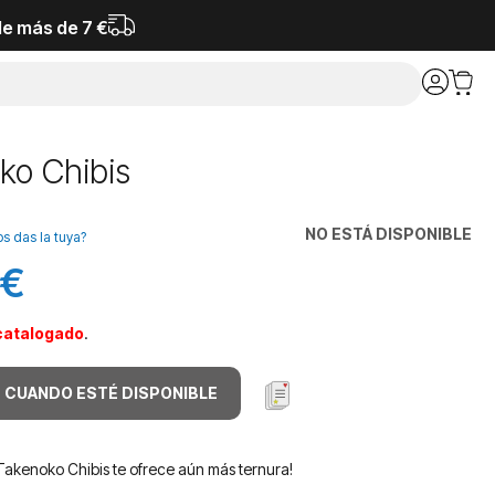
de más de 7 €
ko Chibis
NO ESTÁ DISPONIBLE
os das la tuya?
 €
catalogado
.
 CUANDO ESTÉ DISPONIBLE
Takenoko Chibis te ofrece aún más ternura!