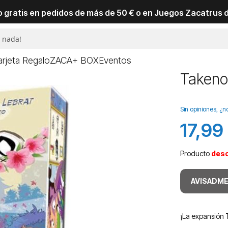
io gratis en pedidos de más de 50 € o en Juegos Zacatrus 
arjeta Regalo
ZACA+ BOX
Eventos
Takeno
Sin opiniones, ¿n
17,99
Producto
des
AVISADME
¡La expansión 