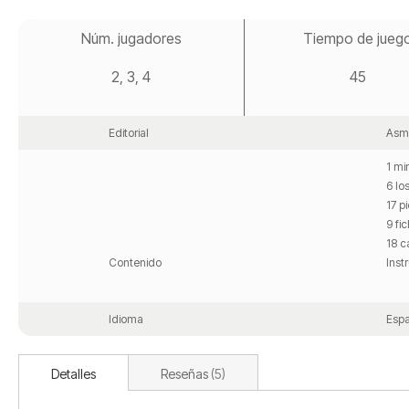
Saltar
al
Núm. jugadores
Tiempo de jueg
comienzo
de
2, 3, 4
45
la
galería
de
imágenes
Editorial
Asm
1 mi
6 lo
17 p
9 fi
18 c
Contenido
Inst
Idioma
Espa
Detalles
Reseñas
5