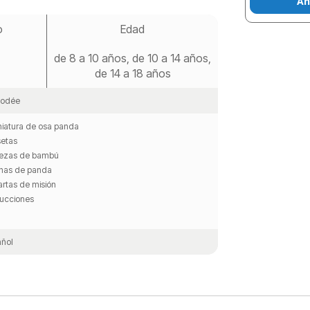
Añ
o
Edad
de 8 a 10 años, de 10 a 14 años,
de 14 a 18 años
odée
niatura de osa panda
setas
iezas de bambú
chas de panda
artas de misión
rucciones
ñol