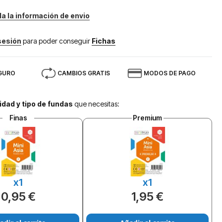
da la información de envio
 sesión
para poder conseguir
Fichas
GURO
CAMBIOS GRATIS
MODOS DE PAGO
idad y tipo de fundas
que necesitas:
Finas
Premium
x1
x1
0,95 €
1,95 €