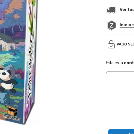
Ver to
Inicia
PAGO SE
Esta es la
cant