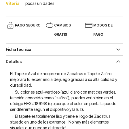
Vitoria
pocas unidades
PAGO SEGURO
CAMBIOS
MODOS DE
GRATIS
PAGO
Ficha técnica
Detalles
El Tapete Azul de neopreno de Zacatrus o Tapete Zafiro
mejorará tu experiencia de juego gracias a su alta calidad y
durabilidad.
→ Su color es azul-verdoso (azul claro con matices verdes,
también conocido como “zafiro”), puedes verlo bien en el
código HEX #186168 (ojo porque el color en pantalla puede
ser diferente según el dispositivo y la luz).
→ El tapete es totalmente liso y tiene el logo de Zacatrus
situado en uno de los extremos. ¡No hay más elementos
visuales que puedan distraerte!