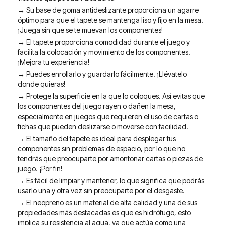
→ Su base de goma antideslizante proporciona un agarre
óptimo para que el tapete se mantenga liso y fijo en la mesa.
¡Juega sin que se te muevan los componentes!
→ El tapete proporciona comodidad durante el juego y
facilita la colocación y movimiento de los componentes.
¡Mejora tu experiencia!
→ Puedes enrollarlo y guardarlo fácilmente. ¡Llévatelo
donde quieras!
→ Protege la superficie en la que lo coloques. Así evitas que
los componentes del juego rayen o dañen la mesa,
especialmente en juegos que requieren el uso de cartas o
fichas que pueden deslizarse o moverse con facilidad.
→ El tamaño del tapete es ideal para desplegar tus
componentes sin problemas de espacio, por lo que no
tendrás que preocuparte por amontonar cartas o piezas de
juego. ¡Por fin!
→ Es fácil de limpiar y mantener, lo que significa que podrás
usarlo una y otra vez sin preocuparte por el desgaste.
→ El neopreno es un material de alta calidad y una de sus
propiedades más destacadas es que es hidrófugo, esto
implica su resistencia al agua, ya que actúa como una