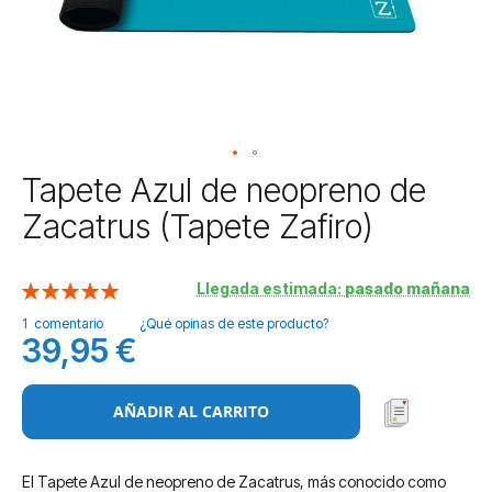
Saltar
Tapete Azul de neopreno de
al
Zacatrus (Tapete Zafiro)
comienzo
de
la
Llegada estimada:
pasado mañana
Valoración:
galería
100
100
% of
de
1
comentario
¿Qué opinas de este producto?
imágenes
39,95 €
AÑADIR AL CARRITO
El Tapete Azul de neopreno de Zacatrus, más conocido como