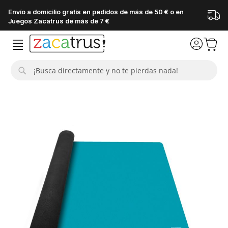
Envío a domicilio gratis en pedidos de más de 50 € o en
Juegos Zacatrus de más de 7 €
Buscar
Saltar
al
final
de
la
galería
de
imágenes