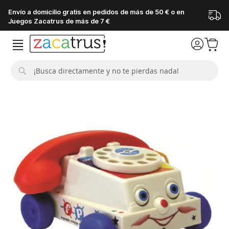
Envío a domicilio gratis en pedidos de más de 50 € o en
Juegos Zacatrus de más de 7 €
Buscar
Saltar
al
final
de
la
galería
de
imágenes