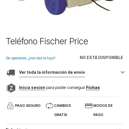
Saltar
Teléfono Fischer Price
al
comienzo
de
NO ESTÁ DISPONIBLE
Sin opiniones, ¿nos das la tuya?
la
galería
Ver toda la información de envio
de
imágenes
Inicia sesión
para poder conseguir
Fichas
PAGO SEGURO
CAMBIOS
MODOS DE
GRATIS
PAGO