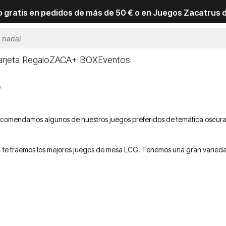
io gratis en pedidos de más de 50 € o en Juegos Zacatrus 
arjeta Regalo
ZACA+ BOX
Eventos
G
ecomendamos algunos de nuestros juegos preferidos de temática oscura 
ía, te traemos los mejores juegos de mesa LCG. Tenemos una gran varied