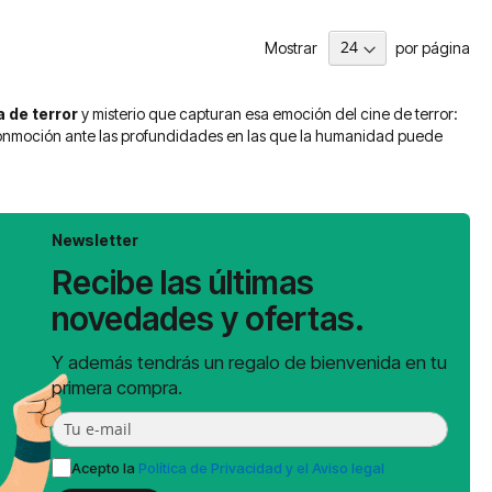
Mostrar
por página
 de terror
y misterio que capturan esa emoción del cine de terror:
conmoción ante las profundidades en las que la humanidad puede
Newsletter
Recibe las últimas
novedades y ofertas.
Y además tendrás un regalo de bienvenida en tu
primera compra.
Acepto la
Política de Privacidad y el Aviso legal