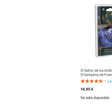
El Señor de los Anill
El fantasma de Fra
Valoración:
1
com
100%
14,95 €
No está disponible