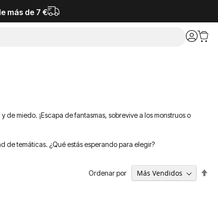
de más de 7 €
y de miedo. ¡Escapa de fantasmas, sobrevive a los monstruos o
ad de temáticas. ¿Qué estás esperando para elegir?
Fija
Ordenar por
Dir
De