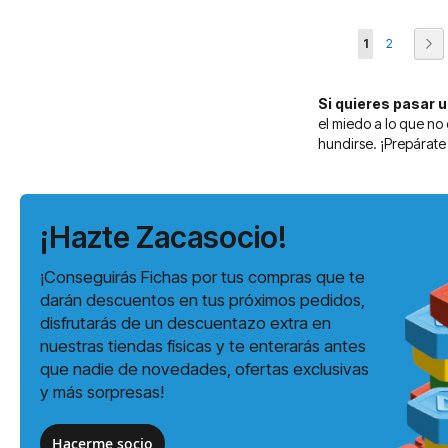
Página
Actualmente e
Página
Pá
Si
1
2
Si quieres pasar 
el miedo a lo que no
hundirse. ¡Prepárate 
¡Hazte Zacasocio!
¡Conseguirás Fichas por tus compras que te
darán descuentos en tus próximos pedidos,
disfrutarás de un descuentazo extra en
nuestras tiendas físicas y te enterarás antes
que nadie de novedades, ofertas exclusivas
y más sorpresas!
Hacerme socio