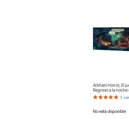
Arkham Horror, El j
Regreso a la noche 
Valoración:
3
co
100%
No está disponible