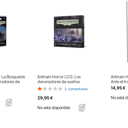
: La Búsqueda
Arkham Horror LCG: Los
Arkham Ho
radores de
devoradores de sueños
Ante el t
14,95 €
Valoración:
3
comentarios
20%
No está d
29,95 €
No está disponible