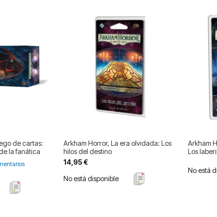
uego de cartas:
Arkham Horror, La era olvidada: Los
Arkham Ho
de la fanática
hilos del destino
Los laber
14,95 €
mentarios
No está d
No está disponible