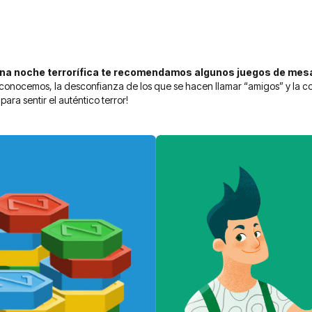
stás leyendo página
gina
guiente
una noche terrorífica te recomendamos algunos juegos de mesa
 conocemos, la desconfianza de los que se hacen llamar “amigos” y la 
para sentir el auténtico terror!