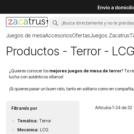
Envío a domicil
Buscar
Buscar
Juegos de mesa
Accesorios
Ofertas
Juegos Zacatrus
T
Productos - Terror - LC
¿Quieres conocer los
mejores juegos de mesa de terror
? Te r
lucha con auténticos villanos!
¡Si quieres pasar un buen rato, tanto en solitario como en compañ
Artículos
1
-
24
de
32
Filtrando por
Temática
Terror
Mecánica
LCG