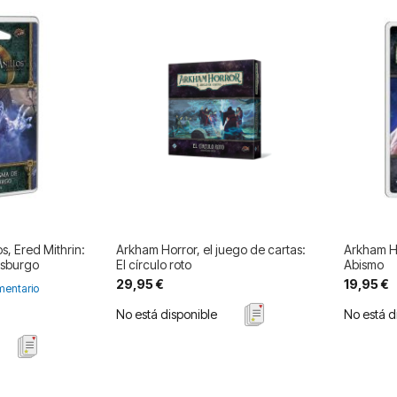
os, Ered Mithrin:
Arkham Horror, el juego de cartas:
Arkham H
msburgo
El círculo roto
Abismo
29,95 €
19,95 €
entario
No está disponible
No está d