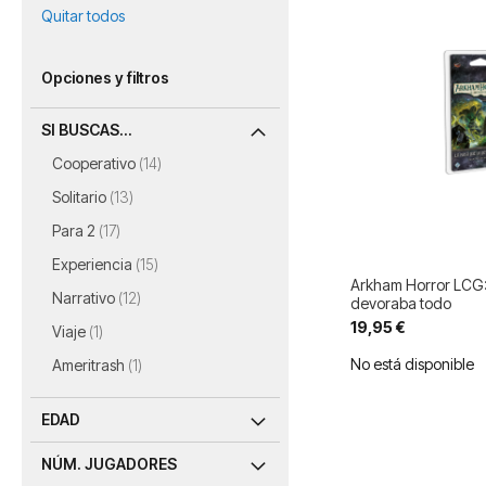
Quitar todos
Opciones y filtros
SI BUSCAS...
artículos
Cooperativo
14
artículos
Solitario
13
artículos
Para 2
17
artículos
Experiencia
15
Arkham Horror LCG:
artículos
Narrativo
12
devoraba todo
19,95 €
artículo
Viaje
1
artículo
No está disponible
Ameritrash
1
EDAD
NÚM. JUGADORES