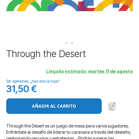
Saltar
Through the Desert
al
comienzo
de
Llegada estimada:
martes 11 de agosto
la
Sin opiniones, ¿nos das la tuya?
galería
31,50 €
de
imágenes
AÑADIR AL CARRITO
Through the Desert es un juego de mesa para varios jugadores.
Enfréntate al desafío de liderar tu caravana a través del desierto,
gestionando recursos y estrategias. ¿Podrás superar las