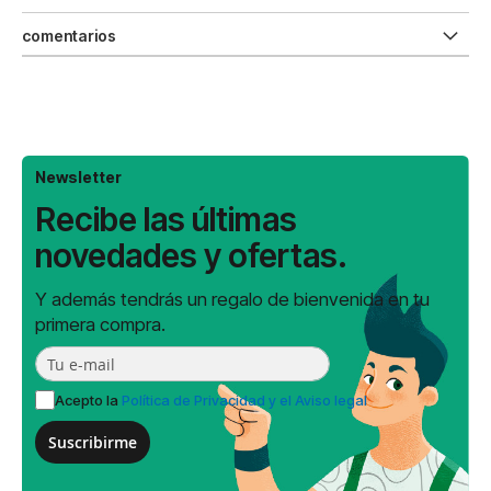
comentarios
Newsletter
Recibe las últimas
novedades y ofertas.
Y además tendrás un regalo de bienvenida en tu
primera compra.
Acepto la
Política de Privacidad y el Aviso legal
Suscribirme