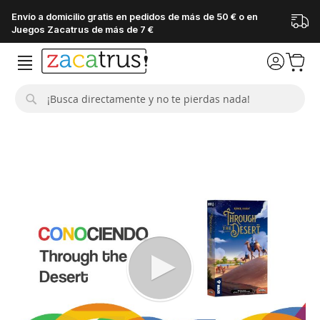
Envío a domicilio gratis en pedidos de más de 50 € o en
Juegos Zacatrus de más de 7 €
Buscar
Saltar
al
final
de
la
galería
de
imágenes