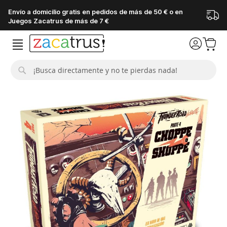
Envío a domicilio gratis en pedidos de más de 50 € o en
Juegos Zacatrus de más de 7 €
Buscar
Saltar
al
final
de
la
galería
de
imágenes