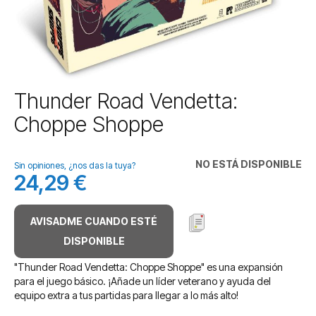
Saltar
Thunder Road Vendetta:
al
Choppe Shoppe
comienzo
de
la
NO ESTÁ DISPONIBLE
galería
Sin opiniones, ¿nos das la tuya?
24,29 €
de
imágenes
AVISADME CUANDO ESTÉ
DISPONIBLE
"Thunder Road Vendetta: Choppe Shoppe" es una expansión
para el juego básico. ¡Añade un líder veterano y ayuda del
equipo extra a tus partidas para llegar a lo más alto!