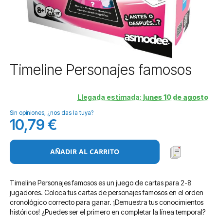
Saltar
Timeline Personajes famosos
al
comienzo
de
Llegada estimada:
lunes 10 de agosto
la
Sin opiniones, ¿nos das la tuya?
galería
10,79 €
de
imágenes
AÑADIR AL CARRITO
Timeline Personajes famosos es un juego de cartas para 2-8
jugadores. Coloca tus cartas de personajes famosos en el orden
cronológico correcto para ganar. ¡Demuestra tus conocimientos
históricos! ¿Puedes ser el primero en completar la línea temporal?