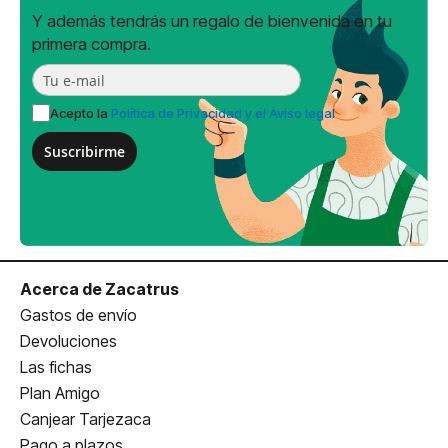
Y además tendrás un regalo de bienvenida en tu
primera compra.
Acepto la
Política de Privacidad y el Aviso legal
Suscribirme
Acerca de Zacatrus
Gastos de envío
Devoluciones
Las fichas
Plan Amigo
Canjear Tarjezaca
Pago a plazos