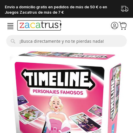
Envío a domicilio gratis en pedidos de más de 50 € o en
Juegos Zacatrus de más de 7 €
Buscar
Saltar
al
final
de
la
galería
de
imágenes