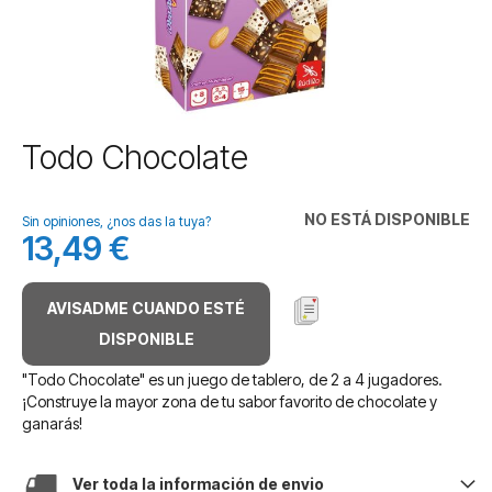
Saltar
Todo Chocolate
al
comienzo
de
NO ESTÁ DISPONIBLE
Sin opiniones, ¿nos das la tuya?
la
13,49 €
galería
de
imágenes
AVISADME CUANDO ESTÉ
DISPONIBLE
"Todo Chocolate" es un juego de tablero, de 2 a 4 jugadores.
¡Construye la mayor zona de tu sabor favorito de chocolate y
ganarás!
Ver toda la información de envio