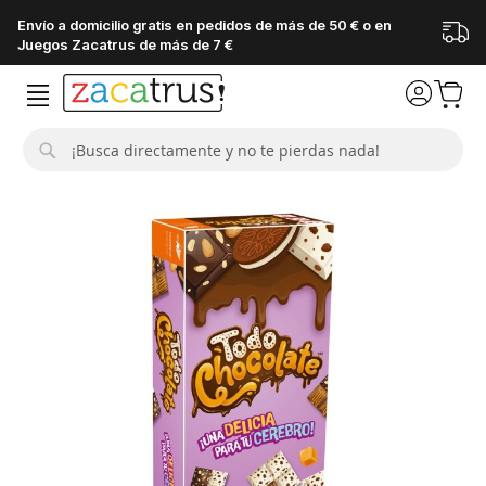
Envío a domicilio gratis en pedidos de más de 50 € o en
Juegos Zacatrus de más de 7 €
Buscar
Saltar
al
final
de
la
galería
de
imágenes