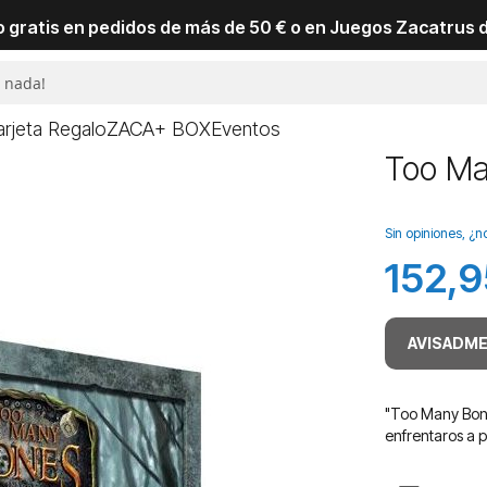
io gratis en pedidos de más de 50 € o en Juegos Zacatrus 
arjeta Regalo
ZACA+ BOX
Eventos
Too Ma
Sin opiniones, ¿n
152,9
AVISADME
"Too Many Bone
enfrentaros a 