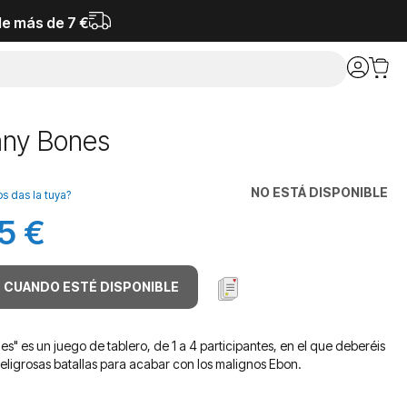
de más de 7 €
ny Bones
NO ESTÁ DISPONIBLE
os das la tuya?
5 €
 CUANDO ESTÉ DISPONIBLE
s" es un juego de tablero, de 1 a 4 participantes, en el que deberéis
peligrosas batallas para acabar con los malignos Ebon.