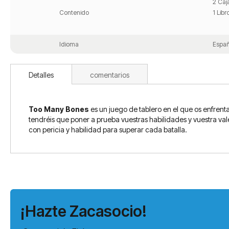
2 Caj
Contenido
1 Lib
Idioma
Españ
Detalles
comentarios
Too Many Bones
es un juego de tablero en el que os enfrent
tendréis que poner a prueba vuestras habilidades y vuestra val
con pericia y habilidad para superar cada batalla.
¡Hazte Zacasocio!