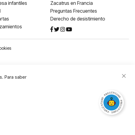
sa infantiles
Zacatrus en Francia
l
Preguntas Frecuentes
rtas
Derecho de desistimiento
nzamientos
ookies
s. Para saber
Close
Cooki
Bar