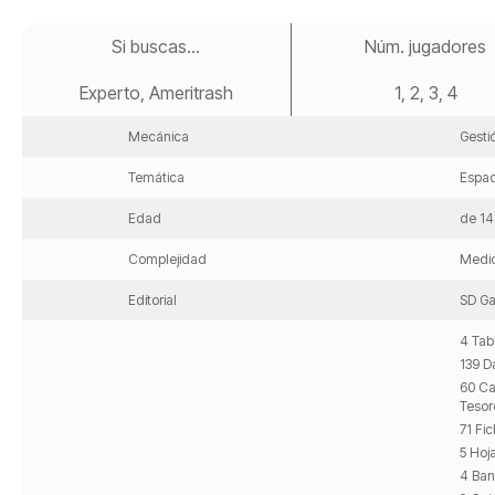
Saltar
al
Si buscas...
Núm. jugadores
comienzo
de
Experto, Ameritrash
1, 2, 3, 4
la
galería
de
Mecánica
Gesti
imágenes
Temática
Espad
Edad
de 14
Complejidad
Medi
Editorial
SD G
4 Tab
139 D
60 Ca
Tesor
71 Fi
5 Hoj
4 Ban