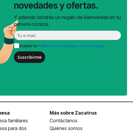
novedades y ofertas.
Y además tendrás un regalo de bienvenida en tu
primera compra.
Acepto la
Política de Privacidad y el Aviso legal
Suscribirme
mesa
Más sobre Zacatrus
sa familiares
Contáctanos
esa para dos
Quiénes somos