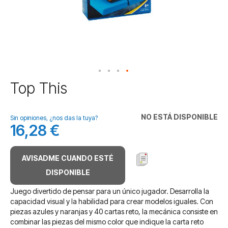
Saltar
Top This
al
comienzo
de
NO ESTÁ DISPONIBLE
Sin opiniones, ¿nos das la tuya?
la
16,28 €
galería
de
imágenes
AVISADME CUANDO ESTÉ
DISPONIBLE
Juego divertido de pensar para un único jugador. Desarrolla la
capacidad visual y la habilidad para crear modelos iguales. Con
piezas azules y naranjas y 40 cartas reto, la mecánica consiste en
combinar las piezas del mismo color que indique la carta reto