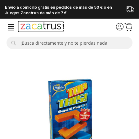
Envío a domicilio gratis en pedidos de más de 50 € o en
Juegos Zacatrus de más de 7 €
Buscar
Saltar
al
final
de
la
galería
de
imágenes