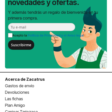
novedades y ofertas.
Y además tendrás un regalo de bienvenida en tu
primera compra.
Acepto la
Política de Privacidad y el Aviso legal
Suscribirme
Acerca de Zacatrus
Gastos de envío
Devoluciones
Las fichas
Plan Amigo
Canjear Tarjezaca