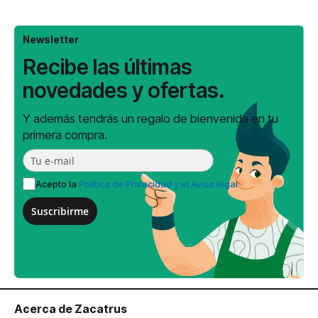
Newsletter
Recibe las últimas
novedades y ofertas.
Y además tendrás un regalo de bienvenida en tu
primera compra.
Acepto la
Política de Privacidad y el Aviso legal
Suscribirme
Acerca de Zacatrus