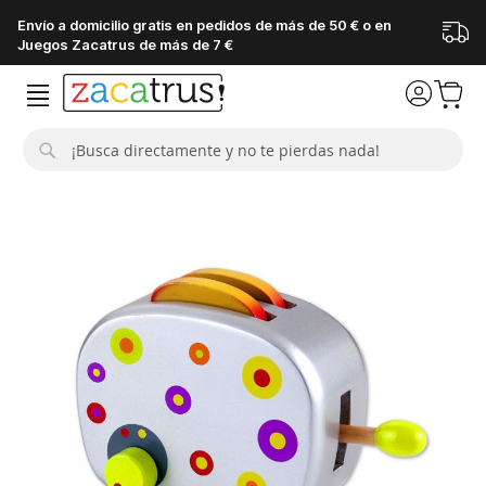
Envío a domicilio gratis en pedidos de más de 50 € o en
Juegos Zacatrus de más de 7 €
Buscar
Saltar
al
final
de
la
galería
de
imágenes