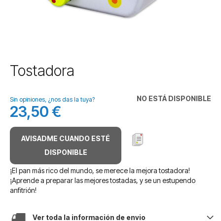
Saltar
Tostadora
al
comienzo
de
NO ESTÁ DISPONIBLE
Sin opiniones, ¿nos das la tuya?
la
23,50 €
galería
de
imágenes
AVISADME CUANDO ESTÉ
DISPONIBLE
¡El pan más rico del mundo, se merece la mejora tostadora!
¡Aprende a preparar las mejores tostadas, y se un estupendo
anfitrión!
Ver toda la información de envio