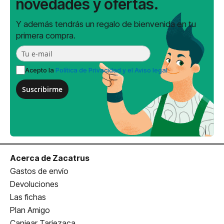
novedades y ofertas.
Y además tendrás un regalo de bienvenida en tu
primera compra.
Acepto la
Política de Privacidad y el Aviso legal
Suscribirme
Acerca de Zacatrus
Gastos de envío
Devoluciones
Las fichas
Plan Amigo
Canjear Tarjezaca