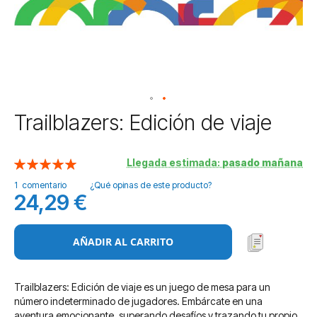
Saltar
Trailblazers: Edición de viaje
al
comienzo
de
Llegada estimada:
pasado mañana
Valoración:
la
100
100
% of
1
comentario
¿Qué opinas de este producto?
galería
24,29 €
de
imágenes
AÑADIR AL CARRITO
Trailblazers: Edición de viaje es un juego de mesa para un
número indeterminado de jugadores. Embárcate en una
aventura emocionante, superando desafíos y trazando tu propio