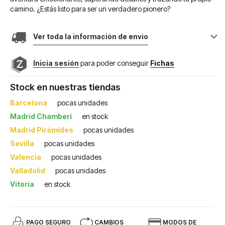
camino. ¿Estás listo para ser un verdadero pionero?
Ver toda la información de envio
Inicia sesión
para poder conseguir
Fichas
Stock en nuestras tiendas
Barcelona
pocas unidades
Madrid Chamberí
en stock
Madrid Pirámides
pocas unidades
Sevilla
pocas unidades
Valencia
pocas unidades
Valladolid
pocas unidades
Vitoria
en stock
PAGO SEGURO
CAMBIOS
MODOS DE