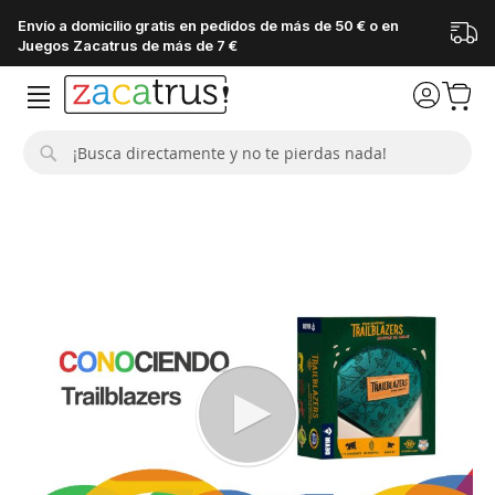
Envío a domicilio gratis en pedidos de más de 50 € o en
Juegos Zacatrus de más de 7 €
Buscar
Saltar
al
final
de
la
galería
de
imágenes