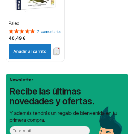
Paleo
Valoración:
7
comentarios
97%
40,49 €
Añadir al carrito
Newsletter
Recibe las últimas
novedades y ofertas.
Y además tendrás un regalo de bienvenida en tu
primera compra.