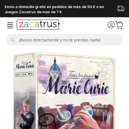
Envío a domicilio gratis en pedidos de más de 50 € o en
Juegos Zacatrus de más de 7 €
Buscar
Saltar
al
final
de
la
galería
de
imágenes