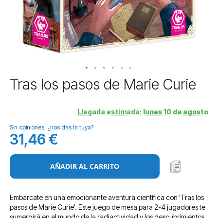
Saltar
Tras los pasos de Marie Curie
al
comienzo
de
Llegada estimada:
lunes 10 de agosto
la
Sin opiniones, ¿nos das la tuya?
galería
31,46 €
de
imágenes
AÑADIR AL CARRITO
Embárcate en una emocionante aventura científica con 'Tras los
pasos de Marie Curie'. Este juego de mesa para 2-4 jugadores te
sumergirá en el mundo de la radiactividad y los descubrimientos