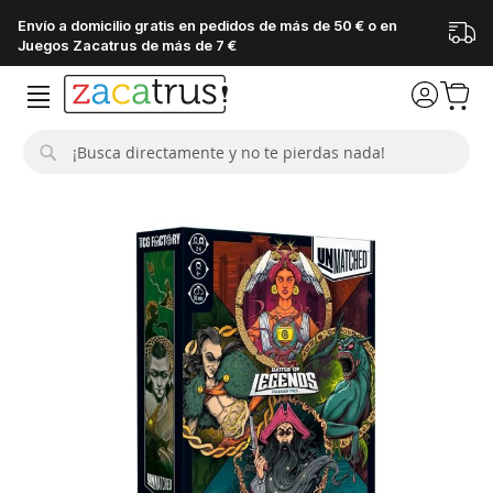
Envío a domicilio gratis en pedidos de más de 50 € o en
Juegos Zacatrus de más de 7 €
Buscar
Saltar
al
final
de
la
galería
de
imágenes