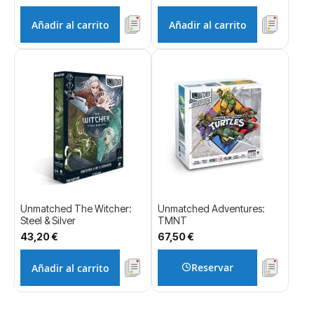
Añadir al carrito
Añadir al carrito
Unmatched The Witcher:
Unmatched Adventures:
Steel & Silver
TMNT
43,20 €
67,50 €
Reservar
Añadir al carrito