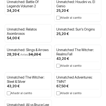
Unmatched: Battle Of
Unmatched: Houdini vs. El
Legends Volumen 2
Genio
34,20 €
25,20 €
Añadir al carrito
Unmatched: Relatos
Unmatched: Sun's Origins
Asombrosos
25,20 €
54,00 €
Unmatched: Slings & Arrows
Unmatched The Witcher:
Precio
28,39 €
34,20 €
Realms Fall
Antes
especial
43,20 €
Añadir al carrito
Unmatched The Witcher:
Unmatched Adventures:
Steel & Silver
TMNT
43,20 €
67,50 €
Añadir al carrito
Añadir al carrito
Unmatched: Alí vs Bruce Lee