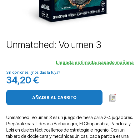
Saltar
Unmatched: Volumen 3
al
comienzo
de
Llegada estimada:
pasado mañana
la
Sin opiniones, ¿nos das la tuya?
galería
34,20 €
de
imágenes
AÑADIR AL CARRITO
Unmatched: Volumen 3 es un juego de mesa para 2-4 jugadores.
Prepárate para liderar a Barbanegra, El Chupacabra, Pandora y
Loki en duelos tácticos llenos de estrategia e ingenio. Con un
tablero de doble cara y mecánicas únicas, cada partida es una