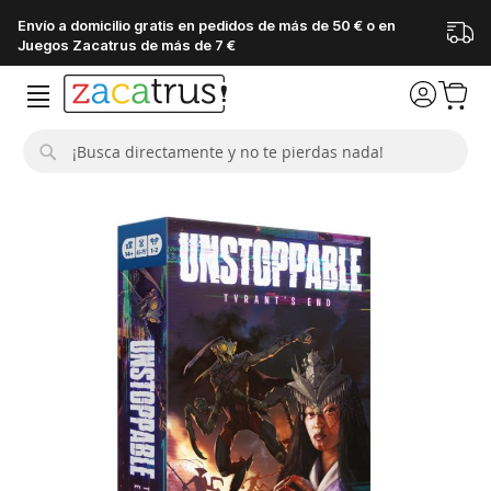
Envío a domicilio gratis en pedidos de más de 50 € o en
Juegos Zacatrus de más de 7 €
Buscar
Saltar
al
final
de
la
galería
de
imágenes