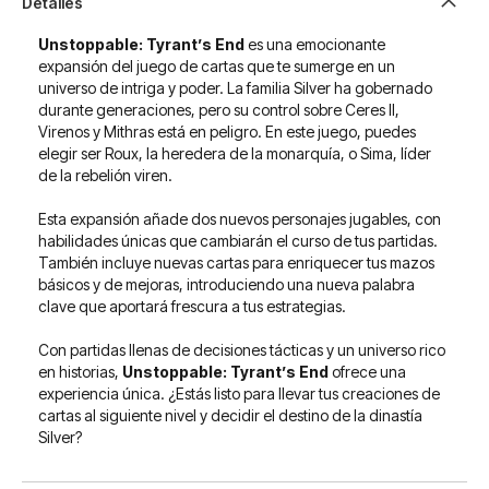
Detalles
Unstoppable: Tyrant’s End
es una emocionante
expansión del juego de cartas que te sumerge en un
universo de intriga y poder. La familia Silver ha gobernado
durante generaciones, pero su control sobre Ceres II,
Virenos y Mithras está en peligro. En este juego, puedes
elegir ser Roux, la heredera de la monarquía, o Sima, líder
de la rebelión viren.
Esta expansión añade dos nuevos personajes jugables, con
habilidades únicas que cambiarán el curso de tus partidas.
También incluye nuevas cartas para enriquecer tus mazos
básicos y de mejoras, introduciendo una nueva palabra
clave que aportará frescura a tus estrategias.
Con partidas llenas de decisiones tácticas y un universo rico
en historias,
Unstoppable: Tyrant’s End
ofrece una
experiencia única. ¿Estás listo para llevar tus creaciones de
cartas al siguiente nivel y decidir el destino de la dinastía
Silver?