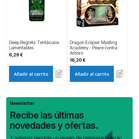
Deep Regrets: Tentáculos
Dragon Eclipse: Mystling
Lamentables
Academy - Peare contra
Arboro
6,29 €
16,20 €
Añadir al carrito
Añadir al carrito
Newsletter
Recibe las últimas
novedades y ofertas.
Y además tendrás un regalo de bienvenida en tu