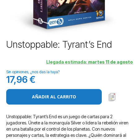
Saltar
Unstoppable: Tyrant’s End
al
comienzo
de
Llegada estimada:
martes 11 de agosto
la
Sin opiniones, ¿nos das la tuya?
galería
17,96 €
de
imágenes
AÑADIR AL CARRITO
Unstoppable: Tyrant’s End es un juego de cartas para 2
jugadores. Únete a la monarquía Silver o lidera la rebelión viren
en una batalla por el control de los planetas. Con nuevos
personajes y cartas, la estrategia es clave. ¿Quién dominará al