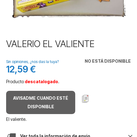
Saltar
VALERIO EL VALIENTE
al
comienzo
de
NO ESTÁ DISPONIBLE
Sin opiniones, ¿nos das la tuya?
la
12,59 €
galería
de
Producto
descatalogado
.
imágenes
AVISADME CUANDO ESTÉ
DISPONIBLE
El valiente.
Ver toda la información de envio