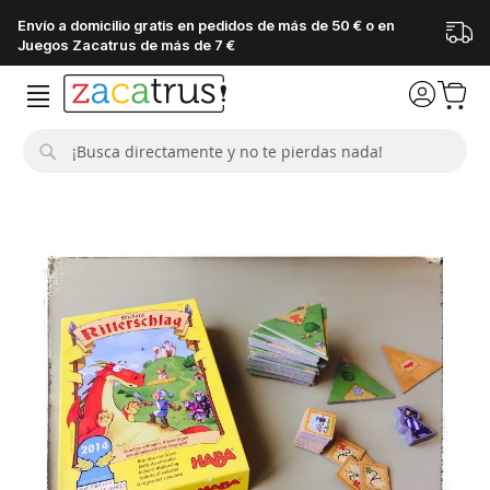
Envío a domicilio gratis en pedidos de más de 50 € o en
Juegos Zacatrus de más de 7 €
Buscar
Saltar
al
final
de
la
galería
de
imágenes