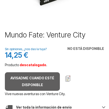
Saltar
Mundo Fate: Venture City
al
comienzo
de
NO ESTÁ DISPONIBLE
Sin opiniones, ¿nos das la tuya?
la
14,25 €
galería
de
Producto
descatalogado
.
imágenes
AVISADME CUANDO ESTÉ
DISPONIBLE
Vive nuevas aventuras con Venture City.
Ver toda la información de envio