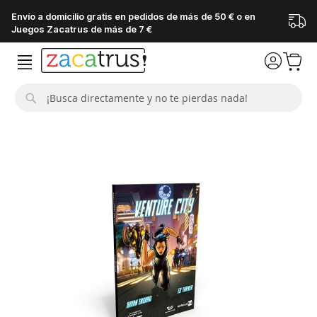
Envío a domicilio gratis en pedidos de más de 50 € o en
Juegos Zacatrus de más de 7 €
Buscar
Saltar
al
final
de
la
galería
de
imágenes