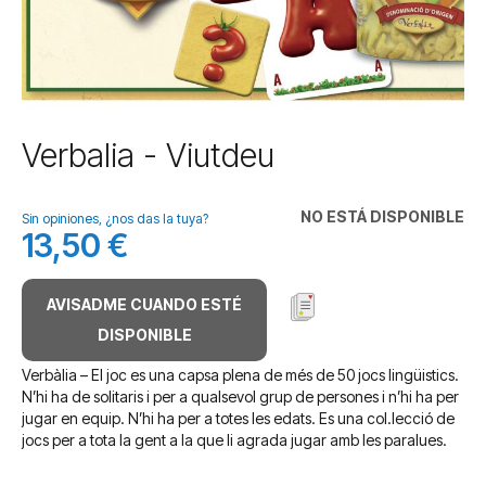
Saltar
Verbalia - Viutdeu
al
comienzo
de
NO ESTÁ DISPONIBLE
Sin opiniones, ¿nos das la tuya?
la
13,50 €
galería
de
imágenes
AVISADME CUANDO ESTÉ
DISPONIBLE
Verbàlia – El joc es una capsa plena de més de 50 jocs lingüistics.
N’hi ha de solitaris i per a qualsevol grup de persones i n’hi ha per
jugar en equip. N’hi ha per a totes les edats. Es una col.lecció de
jocs per a tota la gent a la que li agrada jugar amb les paralues.