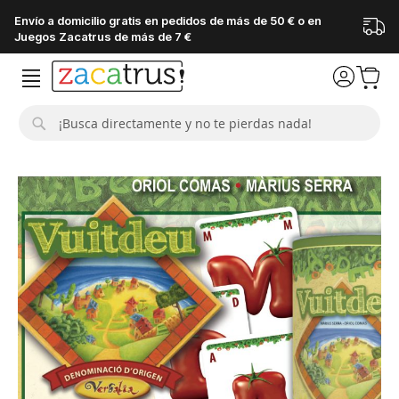
Envío a domicilio gratis en pedidos de más de 50 € o en
Juegos Zacatrus de más de 7 €
Buscar
Saltar
al
final
de
la
galería
de
imágenes