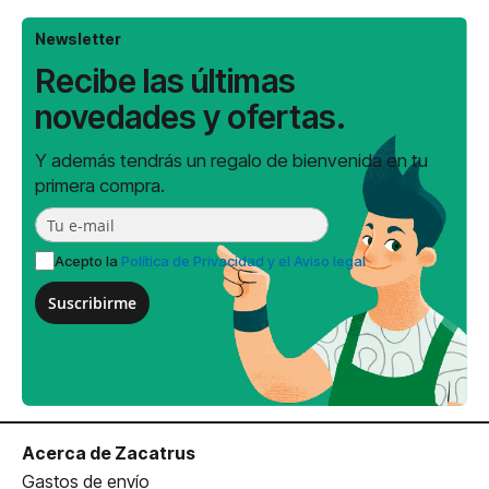
Newsletter
Recibe las últimas
novedades y ofertas.
Y además tendrás un regalo de bienvenida en tu
primera compra.
Acepto la
Política de Privacidad y el Aviso legal
Suscribirme
Acerca de Zacatrus
Gastos de envío