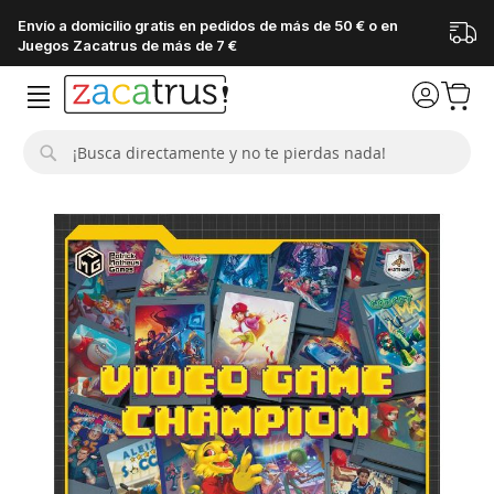
Envío a domicilio gratis en pedidos de más de 50 € o en
Juegos Zacatrus de más de 7 €
Buscar
Saltar
al
final
de
la
galería
de
imágenes