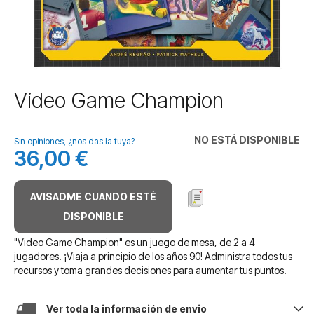
Saltar
Video Game Champion
al
comienzo
de
NO ESTÁ DISPONIBLE
Sin opiniones, ¿nos das la tuya?
la
36,00 €
galería
de
imágenes
AVISADME CUANDO ESTÉ
DISPONIBLE
"Video Game Champion" es un juego de mesa, de 2 a 4
jugadores. ¡Viaja a principio de los años 90! Administra todos tus
recursos y toma grandes decisiones para aumentar tus puntos.
Ver toda la información de envio