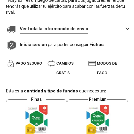
"Volfyrion" es un juego de cartas, para dos jugadores, en el que
tendrás que utilizar tu ejército para acabar con las fuerzas de tu
rival.
Ver toda la información de envio
Inicia sesión
para poder conseguir
Fichas
PAGO SEGURO
CAMBIOS
MODOS DE
GRATIS
PAGO
Esta es la
cantidad y tipo de fundas
que necesitas:
Finas
Premium