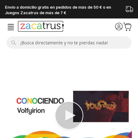
Envío a domicilio gratis en pedidos de más de 50 € o en
Juegos Zacatrus de más de 7 €
Buscar
Saltar
al
final
de
la
galería
de
imágenes