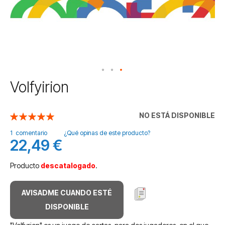
Saltar
Volfyirion
al
comienzo
de
NO ESTÁ DISPONIBLE
Valoración:
la
100
100
% of
galería
1
comentario
¿Qué opinas de este producto?
22,49 €
de
imágenes
Producto
descatalogado
.
AVISADME CUANDO ESTÉ
DISPONIBLE