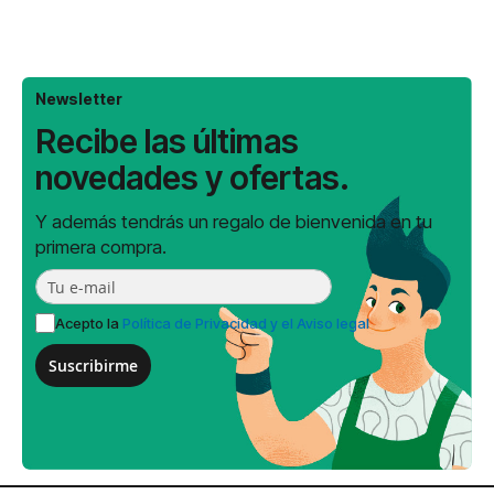
Newsletter
Recibe las últimas
novedades y ofertas.
Y además tendrás un regalo de bienvenida en tu
primera compra.
Acepto la
Política de Privacidad y el Aviso legal
Suscribirme