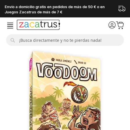
Envío a domicilio gratis en pedidos de más de 50 € o en
Juegos Zacatrus de más de 7 €
Buscar
Saltar
al
final
de
la
galería
de
imágenes