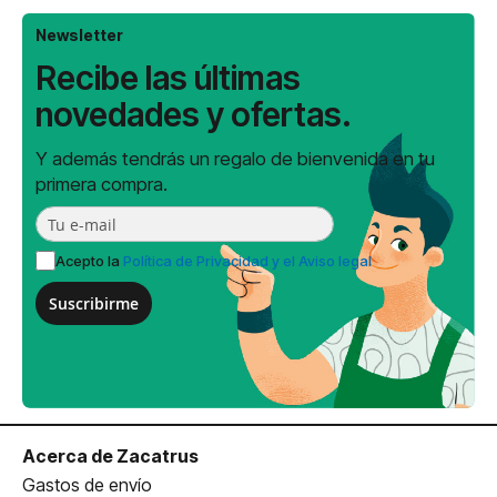
Newsletter
Recibe las últimas
novedades y ofertas.
Y además tendrás un regalo de bienvenida en tu
primera compra.
Acepto la
Política de Privacidad y el Aviso legal
Suscribirme
Acerca de Zacatrus
Gastos de envío