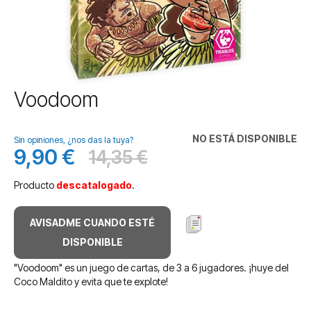
Saltar
Voodoom
al
comienzo
de
NO ESTÁ DISPONIBLE
Sin opiniones, ¿nos das la tuya?
la
9,90 €
14,35 €
Precio
Antes
galería
especial
de
Producto
descatalogado
.
imágenes
AVISADME CUANDO ESTÉ
DISPONIBLE
"Voodoom" es un juego de cartas, de 3 a 6 jugadores. ¡huye del
Coco Maldito y evita que te explote!