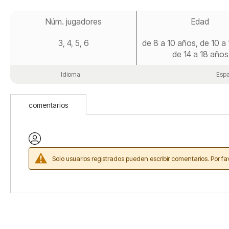
Saltar
al
Núm. jugadores
Edad
comienzo
de
3, 4, 5, 6
de 8 a 10 años, de 10 a
la
galería
de 14 a 18 años
de
imágenes
Idioma
Espa
comentarios
Solo usuarios registrados pueden escribir comentarios. Por fa