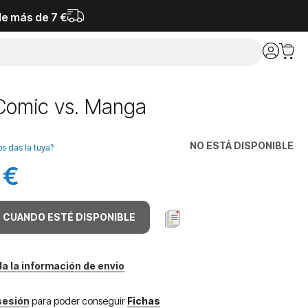
de más de 7 €
Comic vs. Manga
NO ESTÁ DISPONIBLE
os das la tuya?
 €
 CUANDO ESTÉ DISPONIBLE
da la información de envio
 sesión
para poder conseguir
Fichas