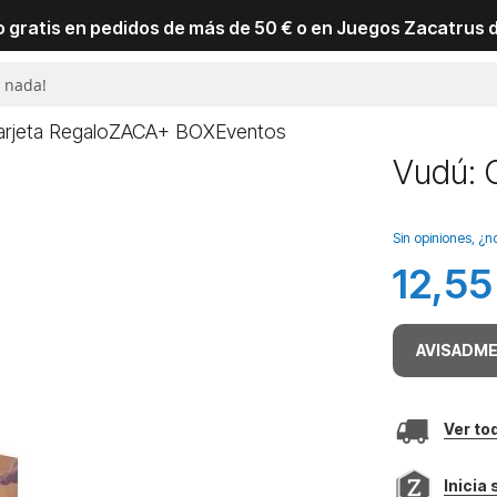
io gratis en pedidos de más de 50 € o en Juegos Zacatrus 
arjeta Regalo
ZACA+ BOX
Eventos
Vudú: 
Sin opiniones, ¿n
12,55
AVISADME
Ver to
Inicia