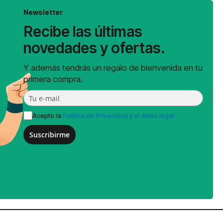
Newsletter
Recibe las últimas
novedades y ofertas.
Y además tendrás un regalo de bienvenida en tu
primera compra.
Acepto la
Política de Privacidad y el Aviso legal
Suscribirme