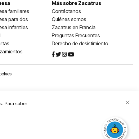
mesa
Más sobre Zacatrus
sa familiares
Contáctanos
esa para dos
Quiénes somos
sa infantiles
Zacatrus en Francia
l
Preguntas Frecuentes
rtas
Derecho de desistimiento
nzamientos
ookies
s. Para saber
Close
Cooki
Bar