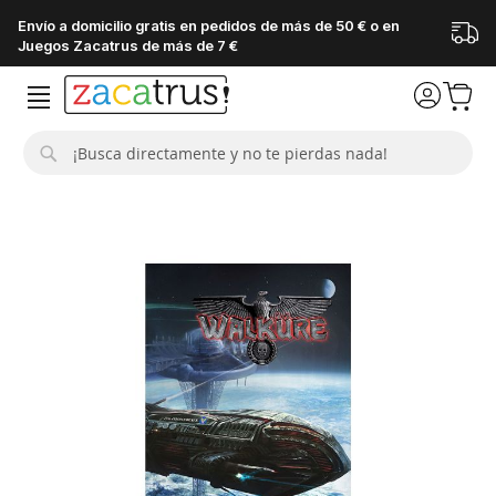
Envío a domicilio gratis en pedidos de más de 50 € o en
Juegos Zacatrus de más de 7 €
Buscar
Saltar
al
final
de
la
galería
de
imágenes