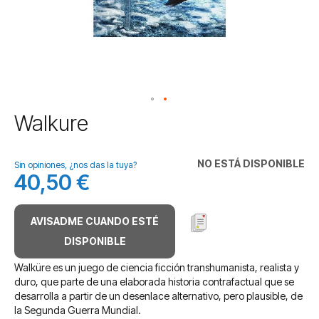
Saltar
Walkure
al
comienzo
de
NO ESTÁ DISPONIBLE
Sin opiniones, ¿nos das la tuya?
la
40,50 €
galería
de
imágenes
AVISADME CUANDO ESTÉ
DISPONIBLE
Walküre es un juego de ciencia ficción transhumanista, realista y
duro, que parte de una elaborada historia contrafactual que se
desarrolla a partir de un desenlace alternativo, pero plausible, de
la Segunda Guerra Mundial.