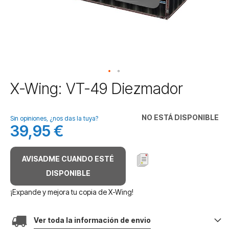
Saltar
X-Wing: VT-49 Diezmador
al
comienzo
de
NO ESTÁ DISPONIBLE
Sin opiniones, ¿nos das la tuya?
la
39,95 €
galería
de
imágenes
AVISADME CUANDO ESTÉ
DISPONIBLE
¡Expande y mejora tu copia de X-Wing!
Ver toda la información de envio