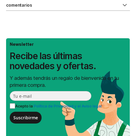
comentarios
Newsletter
Recibe las últimas
novedades y ofertas.
Y además tendrás un regalo de bienvenida en tu
primera compra.
Acepto la
Política de Privacidad y el Aviso legal
Suscribirme