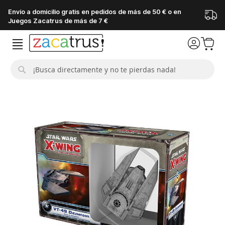
Envío a domicilio gratis en pedidos de más de 50 € o en
Juegos Zacatrus de más de 7 €
Buscar
Saltar
al
final
de
la
galería
de
imágenes